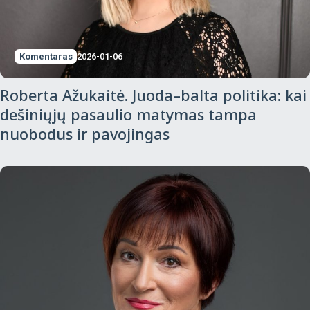
Komentaras
2026-01-06
Roberta Ažukaitė. Juoda–balta politika: kai
dešiniųjų pasaulio matymas tampa
nuobodus ir pavojingas