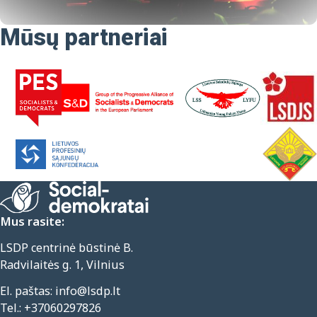
Mūsų partneriai
Mus rasite:
LSDP centrinė būstinė B.
Radvilaitės g. 1, Vilnius
El. paštas:
info@lsdp.lt
Tel.:
+37060297826