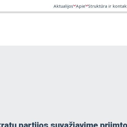
Aktualijos
Apie
Struktūra ir kontak
atų partijos suvažiavime priimto