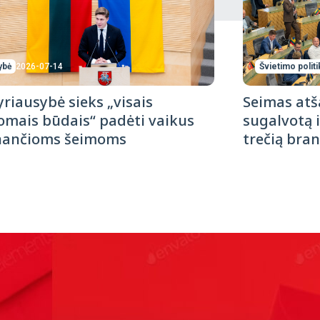
Švietimo politi
ybė
2026-07-14
Seimas atš
yriausybė sieks „visais
sugalvotą i
mais būdais“ padėti vaikus
trečią bra
nančioms šeimoms