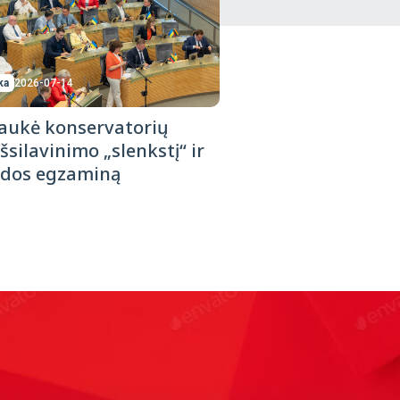
ka
2026-07-14
aukė konservatorių
šsilavinimo „slenkstį“ ir
ndos egzaminą