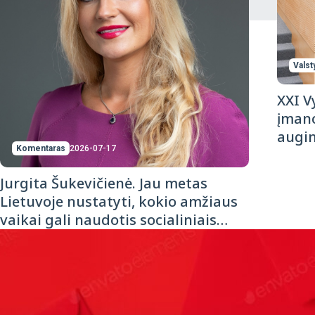
Valst
XXI V
įmano
augi
Komentaras
2026-07-17
Jurgita Šukevičienė. Jau metas
Lietuvoje nustatyti, kokio amžiaus
vaikai gali naudotis socialiniais
tinklais