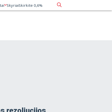
tai
Skyriai
Skirkite 0,6%
s rezoliucijos