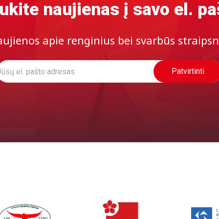
ukite naujienas į savo el. pa
ujienos apie renginius bei svarbūs straipsn
Patvirtinti