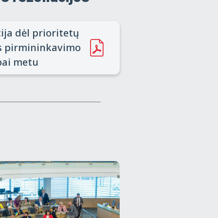
ija dėl prioritetų
s pirmininkavimo
bai metu