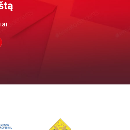
štą
iai