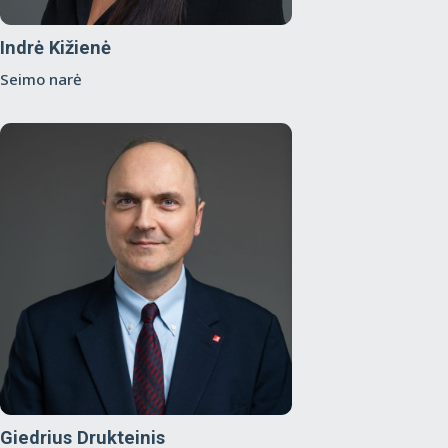
Indrė Kižienė
Seimo narė
Giedrius Drukteinis