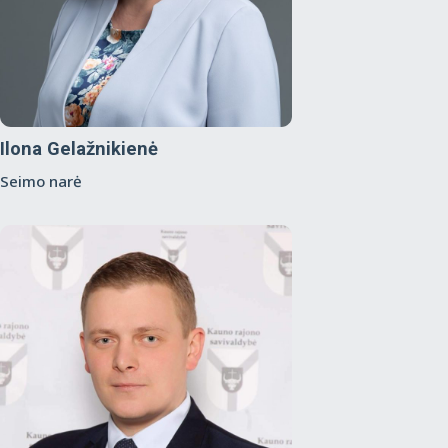
Ilona Gelažnikienė
Seimo narė