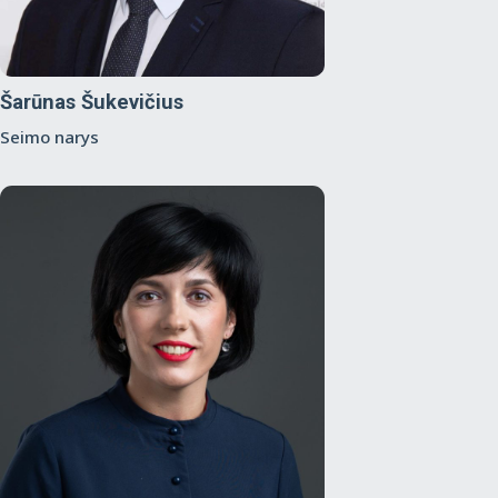
Šarūnas Šukevičius
Seimo narys