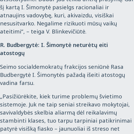
šį kartą I. Šimonytė pasielgs racionaliai ir
atnaujins vadovybę, kuri, akivaizdu, visiškai
nesusitvarko. Negalime rizikuoti mūsų vaikų
ateitimi“, – teiga V. Blinkevičiūtė.
R. Budbergytė: I. Šimonytė neturėtų eiti
atostogų
Seimo socialdemokratų frakcijos seniūnė Rasa
Budbergytė I. Šimonytės pažadą išeiti atostogų
vadina farsu.
„Pasižiūrėkite, kiek turime problemų švietimo
sistemoje. Juk ne taip seniai streikavo mokytojai,
savivaldybės skelbia aliarmą dėl reikalavimų
stambinti klases, tuo tarpu tarpiniai patikrinimai
patyrė visišką fiasko – jaunuoliai iš streso net