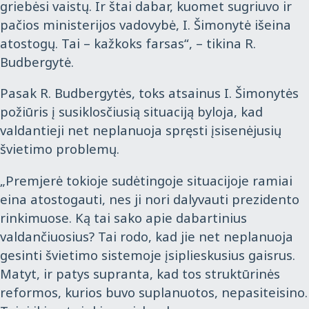
griebėsi vaistų. Ir štai dabar, kuomet sugriuvo ir
pačios ministerijos vadovybė, I. Šimonytė išeina
atostogų. Tai – kažkoks farsas“, – tikina R.
Budbergytė.
Pasak R. Budbergytės, toks atsainus I. Šimonytės
požiūris į susiklosčiusią situaciją byloja, kad
valdantieji net neplanuoja spręsti įsisenėjusių
švietimo problemų.
„Premjerė tokioje sudėtingoje situacijoje ramiai
eina atostogauti, nes ji nori dalyvauti prezidento
rinkimuose. Ką tai sako apie dabartinius
valdančiuosius? Tai rodo, kad jie net neplanuoja
gesinti švietimo sistemoje įsiplieskusius gaisrus.
Matyt, ir patys supranta, kad tos struktūrinės
reformos, kurios buvo suplanuotos, nepasiteisino.