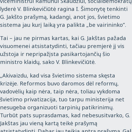
viceministrui Ramūnui Skaudžiui, socialdemokratų
lyderė V. Blinkevičiūtė ragina I. Šimonytę tenkinti
G. Jakšto prašymą, kadangi, anot jos, švietimo
sistema jau kurį laiką yra palikta „be vairininko”.
Tai – jau ne pirmas kartas, kai G. Jakštas pažada
visuomenei atsistatydinti, tačiau premjerė jį vis
užstoja ir nepripažįsta pasikartojančių šio
ministro klaidų, sako V. Blinkevičiūtė.
„Akivaizdu, kad visa švietimo sistema skęsta
krizėje. Reformos buvo daromos dėl reformų,
vadovėlių kaip nėra, taip nėra, toliau vykdoma
švietimo privatizacija, tuo tarpu ministerija net
nesugeba organizuoti tarpinių patikrinimų.
Turbūt pats suprasdamas, kad nebesusitvarko, G.
Jakštas jau vieną kartą teikė prašymą
atsistatydinti. Dabar jau teikia antrą prašymą. Gal