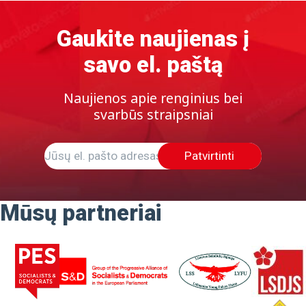
Gaukite naujienas į
savo el. paštą
Naujienos apie renginius bei
svarbūs straipsniai
Patvirtinti
Mūsų partneriai