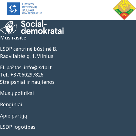
Mus rasite:
LSDP centrinė būstinė B.
Radvilaitės g. 1, Vilnius
El. paštas:
info@lsdp.lt
Tel.:
+37060297826
Straipsniai ir naujienos
Mūsų politikai
Renginiai
Apie partiją
LSDP logotipas