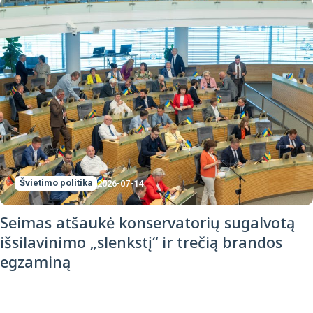
Švietimo politika
2026-07-14
Seimas atšaukė konservatorių sugalvotą
išsilavinimo „slenkstį“ ir trečią brandos
egzaminą