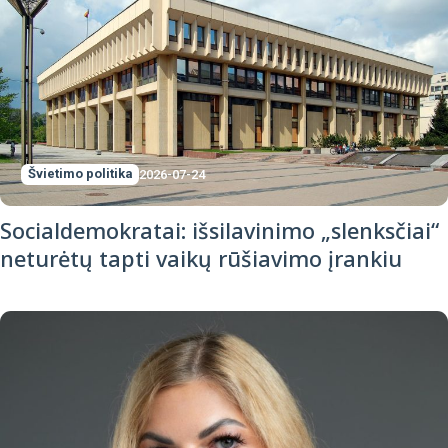
Švietimo politika
2026-07-24
Socialdemokratai: išsilavinimo „slenksčiai“
neturėtų tapti vaikų rūšiavimo įrankiu