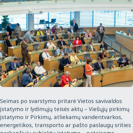
Seimas po svarstymo pritarė Vietos savivaldos
įstatymo ir lydimųjų teisės aktų – Viešųjų pirkimų
įstatymo ir Pirkimų, atliekamų vandentvarkos,
energetikos, transporto ar pašto paslaugų srities
perkančiųjų subjektų įstatymo – pataisoms,