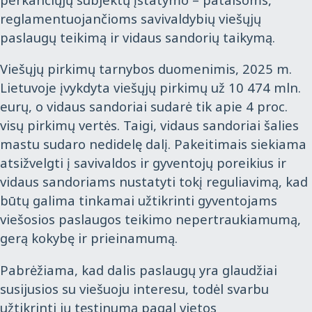
reglamentuojančioms savivaldybių viešųjų
paslaugų teikimą ir vidaus sandorių taikymą.
Viešųjų pirkimų tarnybos duomenimis, 2025 m.
Lietuvoje įvykdyta viešųjų pirkimų už 10 474 mln.
eurų, o vidaus sandoriai sudarė tik apie 4 proc.
visų pirkimų vertės. Taigi, vidaus sandoriai šalies
mastu sudaro nedidelę dalį. Pakeitimais siekiama
atsižvelgti į savivaldos ir gyventojų poreikius ir
vidaus sandoriams nustatyti tokį reguliavimą, kad
būtų galima tinkamai užtikrinti gyventojams
viešosios paslaugos teikimo nepertraukiamumą,
gerą kokybę ir prieinamumą.
Pabrėžiama, kad dalis paslaugų yra glaudžiai
susijusios su viešuoju interesu, todėl svarbu
užtikrinti jų tęstinumą pagal vietos