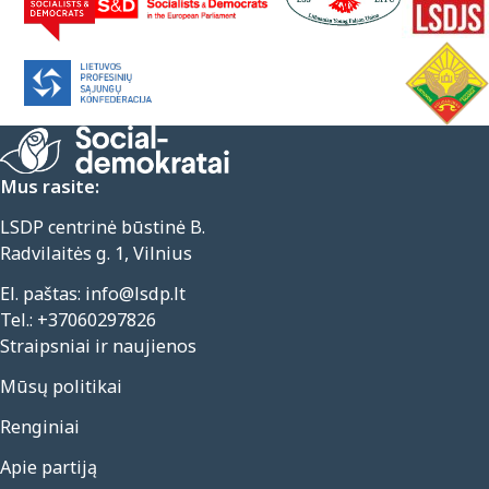
Mus rasite:
LSDP centrinė būstinė B.
Radvilaitės g. 1, Vilnius
El. paštas:
info@lsdp.lt
Tel.:
+37060297826
Straipsniai ir naujienos
Mūsų politikai
Renginiai
Apie partiją