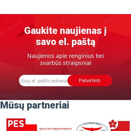
Gaukite naujienas į
savo el. paštą
Naujienos apie renginius bei
svarbūs straipsniai
Patvirtinti
Mūsų partneriai