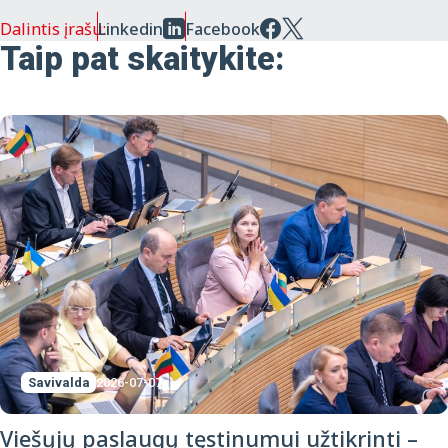
Dalintis įrašu:
Linkedin
Facebook
Taip pat skaitykite:
Savivalda
2026-07-07
Viešųjų paslaugų tęstinumui užtikrinti –