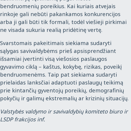
bendruomenių poreikius. Kai kuriais atvejais
rinkoje gali nebūti pakankamos konkurencijos
arba ji gali būti tik formali, todėl viešieji pirkimai
ne visada sukuria realią pridėtinę vertę.
Svarstomais pakeitimais siekiama sudaryti
sąlygas savivaldybėms prieš apsisprendžiant
išsamiai įvertinti visą viešosios paslaugos
gyvavimo ciklą – kaštus, kokybę, rizikas, poveikį
bendruomenėms. Taip pat siekiama sudaryti
prielaidas lanksčiai adaptuoti paslaugų teikimą
prie kintančių gyventojų poreikių, demografinių
pokyčių ir galimų ekstremalių ar krizinių situacijų.
Valstybės valdymo ir savivaldybių komiteto biuro ir
LSDP frakcijos inf.