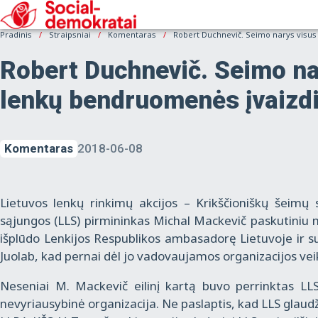
Pradinis
Straipsniai
Komentaras
Robert Duchnevič. Seimo narys visus
Robert Duchnevič. Seimo na
lenkų bendruomenės įvaizd
Komentaras
2018-06-08
Lietuvos lenkų rinkimų akcijos – Krikščioniškų šeimų 
sąjungos (LLS) pirmininkas Michal Mackevič paskutiniu 
išplūdo Lenkijos Respublikos ambasadorę Lietuvoje ir 
Juolab, kad pernai dėl jo vadovaujamos organizacijos veik
Neseniai M. Mackevič eilinį kartą buvo perrinktas LLS
nevyriausybinė organizacija. Ne paslaptis, kad LLS gl