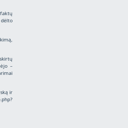
 faktų
 dėlto
kimą,
skirtų
vėjo –
arimai
ską ir
e.php?