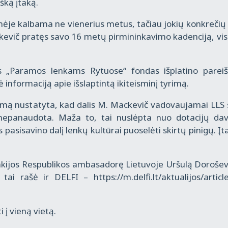
šką įtaką.
ėje kalbama ne vienerius metus, tačiau jokių konkrečių
ackevič pratęs savo 16 metų pirmininkavimo kadenciją, vis
s „Paramos lenkams Rytuose“ fondas išplatino pareiš
 informaciją apie išslaptintą ikiteisminį tyrimą.
nimą nustatyta, kad dalis M. Mackevič vadovaujamai LLS 
 nepanaudota. Maža to, tai nuslėpta nuo dotacijų da
asisavino dalį lenkų kultūrai puoselėti skirtų pinigų. Įt
enkijos Respublikos ambasadorę Lietuvoje Uršulą Dorošev
tai rašė ir DELFI – https://m.delfi.lt/aktualijos/articl
 į vieną vietą.