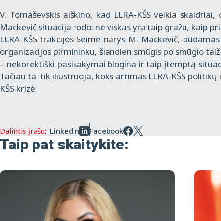
V. Tomaševskis aiškino, kad LLRA-KŠS veikia skaidriai, o
Mackevič situacija rodo: ne viskas yra taip gražu, kaip p
LLRA-KŠS frakcijos Seime narys M. Mackevič, būdamas 
organizacijos pirmininku, šiandien smūgis po smūgio tal
– nekorektiški pasisakymai blogina ir taip įtemptą situa
Tačiau tai tik iliustruoja, koks artimas LLRA-KŠS politikų 
KŠS krizė.
Dalintis įrašu:
Linkedin
Facebook
Taip pat skaitykite: