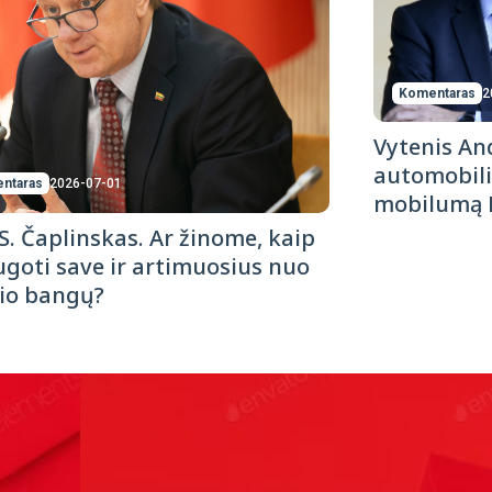
Komentaras
2
Vytenis And
automobili
ntaras
2026-07-01
mobilumą 
 S. Čaplinskas. Ar žinome, kaip
goti save ir artimuosius nuo
io bangų?