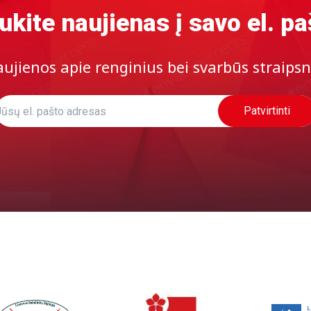
ukite naujienas į savo el. pa
ujienos apie renginius bei svarbūs straipsn
Patvirtinti