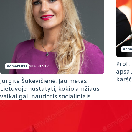
Kome
Prof.
Komentaras
2026-07-17
apsau
karšč
Jurgita Šukevičienė. Jau metas
Lietuvoje nustatyti, kokio amžiaus
vaikai gali naudotis socialiniais
tinklais