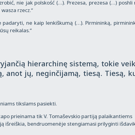
 zrobić, nie jak polskość (…). Prezesa, prezesa (…) poshli
 wasza rzecz.“
 padaryti, ne kaip lenkiškumą (…). Pirmininką, pirminin
jūsų reikalas.“
jančią hierarchinę sistemą, tokie veik
, anot jų, neginčijamą, tiesą. Tiesą, ku
iniams tikslams pasiekti.
 tapo prieinama tik V. Tomaševskio partiją palaikantiems
ją išreiškia, bendruomenėje stengiamasi prilyginti išdav