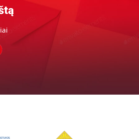
štą
iai