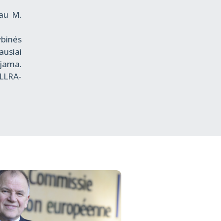
iau M.
ybinės
ausiai
ojama.
 LLRA-