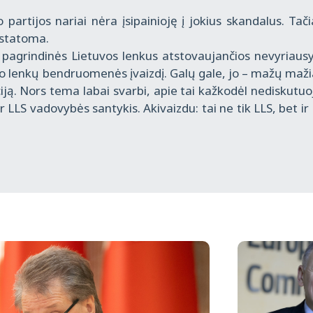
 partijos nariai nėra įsipainioję į jokius skandalus. Tač
ristatoma.
pagrindinės Lietuvos lenkus atstovaujančios nevyriaus
žo lenkų bendruomenės įvaizdį. Galų gale, jo – mažų maži
ciją. Nors tema labai svarbi, apie tai kažkodėl nediskutu
ir LLS vadovybės santykis. Akivaizdu: tai ne tik LLS, bet ir