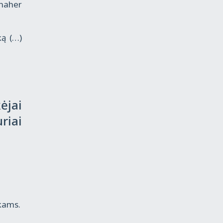
 naher
ką (…)
ėjai
riai
ikams.