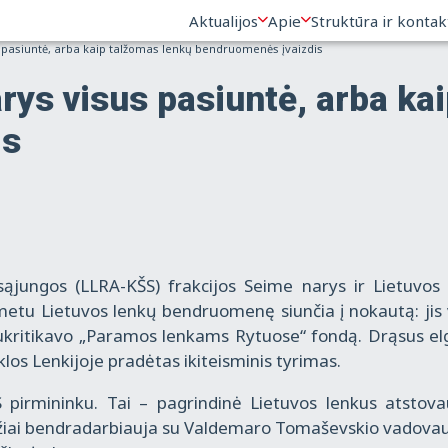
Aktualijos
Apie
Struktūra ir kontak
 pasiuntė, arba kaip talžomas lenkų bendruomenės įvaizdis
rys visus pasiuntė, arba ka
is
sąjungos (LLRA-KŠS) frakcijos Seime narys ir Lietuvos
metu Lietuvos lenkų bendruomenę siunčia į nokautą: jis 
sukritikavo „Paramos lenkams Rytuose“ fondą. Drąsus el
los Lenkijoje pradėtas ikiteisminis tyrimas.
 pirmininku. Tai – pagrindinė Lietuvos lenkus atstova
audžiai bendradarbiauja su Valdemaro Tomaševskio vadov