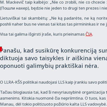
M. Mackevič taip kalbėjo: „Nie co zrobili, nie co chcecie
(Пошли нахер), będzie nie jeden to drugi ten prezes i nie
Lietuviškai tai skambėtų: „Ne ką padarėte, ne ką norite
poshli naher bus ne vienas tai kitas tas pirmininkas ir ne 
Visa tai galima išgirsti įraše, kuris prieinamas
ČIA
.
Panašu, kad susikūrę konkurenciją sury
diktuoja savo taisykles ir aiškina vieną
oponuoti galimybių praktiškai nėra.
O LLRA-KŠS politikai naudojasi LLS kaip įrankiu savo polit
Tačiau blogiausia tai, kad ši nevyriausybinė organizacija
asmenims. Kitokia nuomonė čia nepriimtina. O tuos, kas 
Manau, dėl tokio politizuoto požiūrio kalta LLS vadovybė.