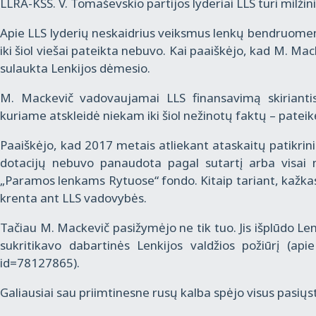
LLRA-KŠS. V. Tomaševskio partijos lyderiai LLS turi milžini
Apie LLS lyderių neskaidrius veiksmus lenkų bendruomen
iki šiol viešai pateikta nebuvo. Kai paaiškėjo, kad M. M
sulaukta Lenkijos dėmesio.
M. Mackevič vadovaujamai LLS finansavimą skirianti
kuriame atskleidė niekam iki šiol nežinotų faktų – pateikė
Paaiškėjo, kad 2017 metais atliekant ataskaitų patikri
dotacijų nebuvo panaudota pagal sutartį arba visai
„Paramos lenkams Rytuose“ fondo. Kitaip tariant, kažkas p
krenta ant LLS vadovybės.
Tačiau M. Mackevič pasižymėjo ne tik tuo. Jis išplūdo L
sukritikavo dabartinės Lenkijos valdžios požiūrį (apie 
id=78127865).
Galiausiai sau priimtinesne rusų kalba spėjo visus pasiųsti