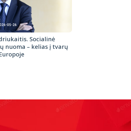
026-05-26
riukaitis. Socialinė
ų nuoma – kelias į tvarų
Europoje