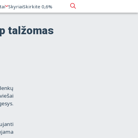
tai
Skyriai
Skirkite 0,6%
ip talžomas
 lenkų
viešai
gesys.
ujanti
aujama