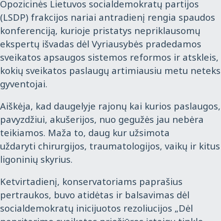
Opozicinė
s
Lietuvos socialdemokratų partijos
(LSDP) frakcijos nariai antradienį rengia spaudos
konferenciją, kurioje pristatys nepriklausomų
ekspertų išvadas dėl Vyriausybės pradedamos
sveikatos apsaugos sistemos reformos
ir atskleis,
kokių sveikatos paslaugų artimiausiu metu neteks
gyventojai.
Aiškėja, kad daugelyje rajonų kai kurios paslaugos,
pavyzdžiui, akušerijos, nuo gegužės jau
nebėra
teikiamos
. Maža to, daug kur
užsimota
uždaryti
chirurgijos, traumatologijos, vaikų ir kitus
ligoninių skyrius.
Ketvirtadienį, konservatoriams paprašius
pertraukos, buvo atidėtas
ir
balsavimas dėl
socialdemokratų inicijuotos rezoliucijos „Dėl