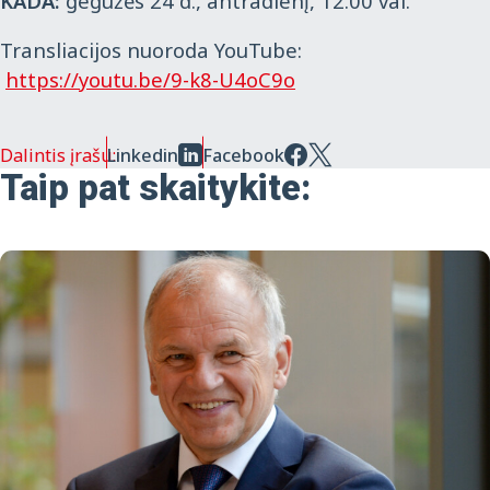
KADA
:
gegužės 24 d., antradienį, 12.00 val.
Transliacijos nuoroda
YouTube
:
https://youtu.be/9-k8-U4oC9o
Dalintis įrašu:
Linkedin
Facebook
Taip pat skaitykite: