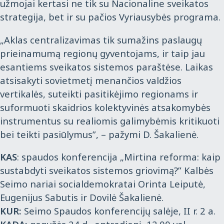
užmojai kertasi ne tik su Nacionaline sveikatos
strategija, bet ir su pačios Vyriausybės programa.
„Aklas centralizavimas tik sumažins paslaugų
prieinamumą regionų gyventojams, ir taip jau
esantiems sveikatos sistemos paraštėse. Laikas
atsisakyti sovietmetį menančios valdžios
vertikalės, suteikti pasitikėjimo regionams ir
suformuoti skaidrios kolektyvinės atsakomybės
instrumentus su realiomis galimybėmis kritikuoti
bei teikti pasiūlymus”, – pažymi D. Šakalienė.
KAS
: spaudos konferencija „Mirtina reforma: kaip
sustabdyti sveikatos sistemos griovimą?” Kalbės
Seimo nariai socialdemokratai Orinta Leiputė,
Eugenijus Sabutis ir Dovilė Šakalienė.
KUR
:
Seimo Spaudos konferencijų salėje, II r. 2 a.