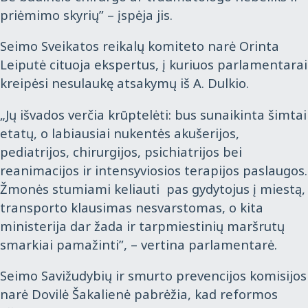
priėmimo skyrių” – įspėja jis.
Seimo Sveikatos reikalų komiteto narė Orinta
Leiputė cituoja ekspertus, į kuriuos parlamentarai
kreipėsi nesulaukę atsakymų iš A. Dulkio.
„Jų išvados verčia krūptelėti: bus sunaikinta šimtai
etatų, o labiausiai nukentės akušerijos,
pediatrijos, chirurgijos, psichiatrijos bei
reanimacijos ir intensyviosios terapijos paslaugos.
Žmonės stumiami keliauti pas gydytojus į miestą,
transporto klausimas nesvarstomas, o kita
ministerija dar žada ir tarpmiestinių maršrutų
smarkiai pamažinti”, – vertina parlamentarė.
Seimo Savižudybių ir smurto prevencijos komisijos
narė Dovilė Šakalienė pabrėžia, kad reformos