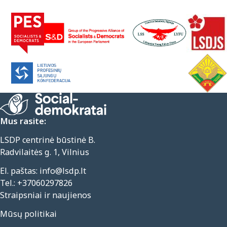
Mus rasite:
LSDP centrinė būstinė B.
Radvilaitės g. 1, Vilnius
El. paštas:
info@lsdp.lt
Tel.:
+37060297826
Straipsniai ir naujienos
Mūsų politikai