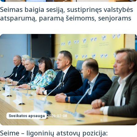
Seimas baigia sesiją, sustiprinęs valstybės
atsparumą, paramą šeimoms, senjorams
Sveikatos apsauga
2026-07-08
Seime – ligoninių atstovų pozicija: