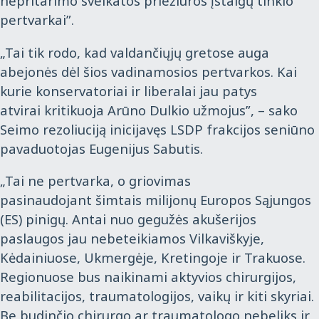
nepritarimo sveikatos priežiūros įstaigų tinklo
pertvarkai”.
„Tai tik rodo, kad valdančiųjų gretose auga
abejonės dėl šios vadinamosios pertvarkos. Kai
kurie konservatoriai ir liberalai jau
patys
atvirai
kritikuoja Arūno Dulkio užmojus”, – sako
Seimo rezoliuciją inicijavęs LSDP frakcijos seniūno
pavaduotojas Eugenijus Sabutis.
„Tai ne pertvarka, o griovimas
pasinaudojant
šimtais milijonų Europos Sąjungos
(ES) pinigų
.
Antai n
uo gegužės akušerijos
paslaugos
jau
nebeteikiamos Vilkaviškyje,
Kėdainiuose, Ukmergėje, Kretingoje ir Trakuose.
Regionuose bus naikinami aktyvios chirurgijos,
reabilitacijos, traumatologijos, vaikų ir kiti skyriai.
Be budinčio chirurgo ar traumatologo nebeliks ir