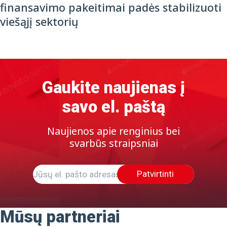
finansavimo pakeitimai padės stabilizuoti
viešąjį sektorių
Gaukite naujienas į
savo el. paštą
Naujienos apie renginius bei
svarbūs straipsniai
Patvirtinti
Mūsų partneriai