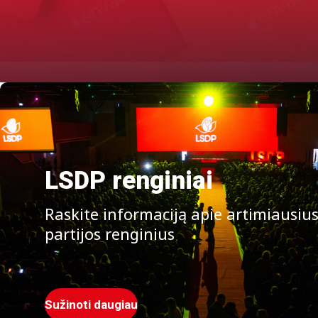
LSDP renginiai
Raskite informaciją apie artimiausiu
partijos renginius
Sužinoti daugiau