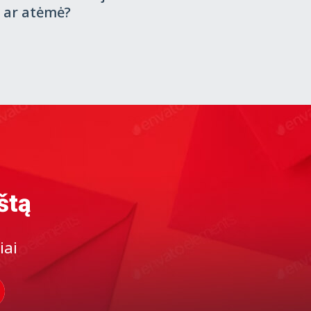
 ar atėmė?
štą
iai