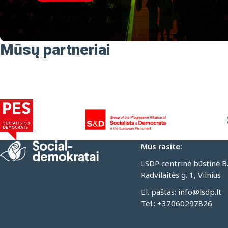
Mūsų partneriai
Mus rasite:
LSDP centrinė būstinė B
Radvilaitės g. 1, Vilnius
El. paštas:
info@lsdp.lt
Tel.:
+37060297826