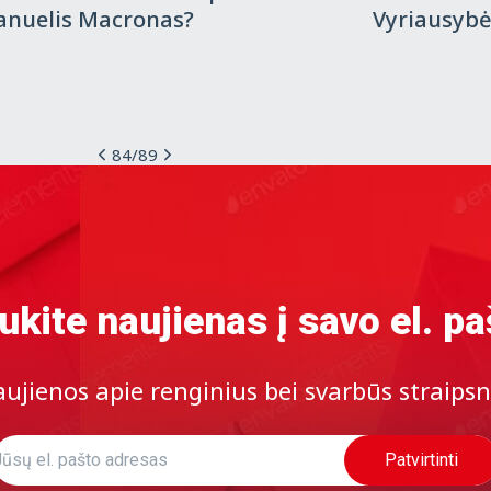
nuelis Macronas?
Vyriausybė
84
/
89
ukite naujienas į savo el. pa
ujienos apie renginius bei svarbūs straipsn
Patvirtinti