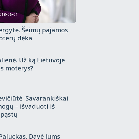
018-06-04
ergytė. Šeimų pajamos
moterų dėka
018-05-23
lienė. Už ką Lietuvoje
s moterys?
018-05-03
kevičiūtė. Savarankiškai
mogų – išvaduoti iš
spąstų
018-04-18
Paluckas. Davė jums