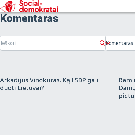
Komentaras
Komentaras
2018-06-12
G. Paluckas apie D. Grybauskaitės meti
pranešimą: jaučiama atgaila, siaubas ir
apgailestavimas
Komentaras
2018-06-08
Kome
Arkadijus Vinokuras. Ką LSDP gali
Rami
duoti Lietuvai?
Dainų
pietū
dėžut