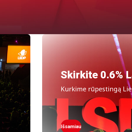
Skirkite 0.6% 
s
Kurkime rūpestingą Lie
Išsamiau