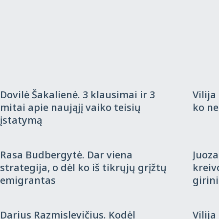
Komentaras
2018-06-01
Kome
Dovilė Šakalienė. 3 klausimai ir 3
Vilij
mitai apie naująjį vaiko teisių
ko ne
įstatymą
Komentaras
2018-05-17
Kome
Rasa Budbergytė. Dar viena
Juoza
strategija, o dėl ko iš tikrųjų grįžtų
kreiv
emigrantas
girin
Komentaras
2018-04-30
Kome
Darius Razmislevičius. Kodėl
Vilij