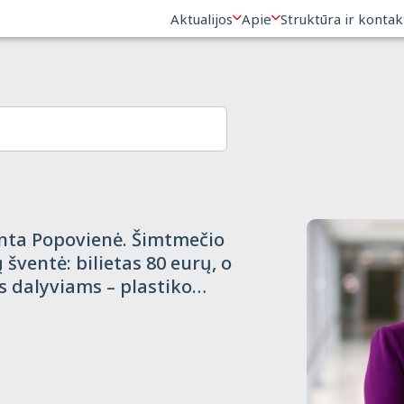
Aktualijos
Apie
Struktūra ir kontak
Komentaras
2018-06-08
nį
Robert Duchnevič. Seimo 
pasiuntė, arba kaip talžo
bendruomenės įvaizdis
ntaras
2018-06-05
nta Popovienė. Šimtmečio
 šventė: bilietas 80 eurų, o
s dalyviams – plastiko
ėje