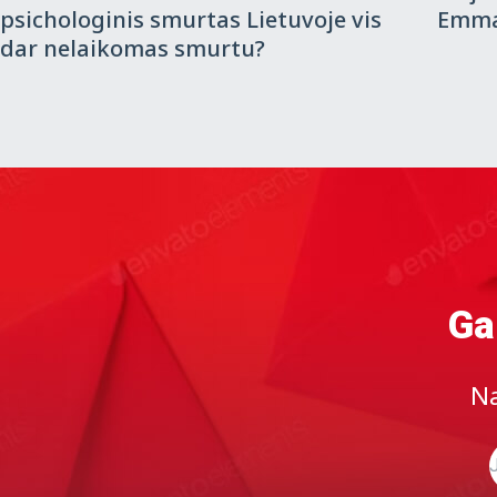
psichologinis smurtas Lietuvoje vis
Emma
dar nelaikomas smurtu?
Ga
Na