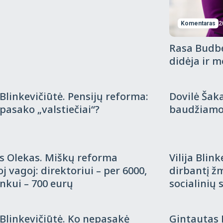
Komentaras
2
Rasa Budb
didėja ir 
ntaras
2018-05-24
Komentaras
2
a Blinkevičiūtė. Pensijų reforma:
Dovilė Šaka
pasako „valstiečiai“?
baudžiamo
ntaras
2018-05-16
Komentaras
2
s Olekas. Miškų reforma
Vilija Blin
oj vagoj: direktoriui – per 6000,
dirbantį ž
inkui – 700 eurų
socialinių 
ntaras
2018-04-19
Komentaras
2
a Blinkevičiūtė. Ko nepasakė
Gintautas 