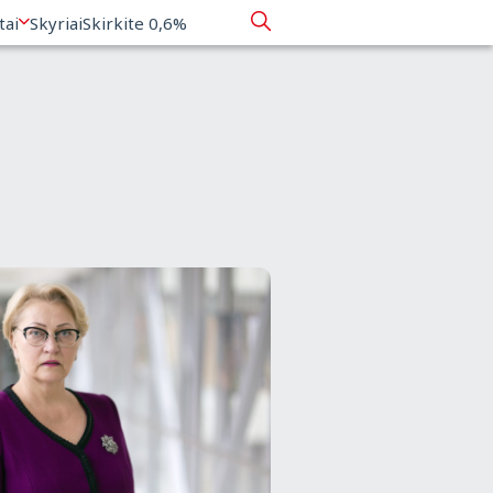
tai
Skyriai
Skirkite 0,6%
narys visus
mas lenkų