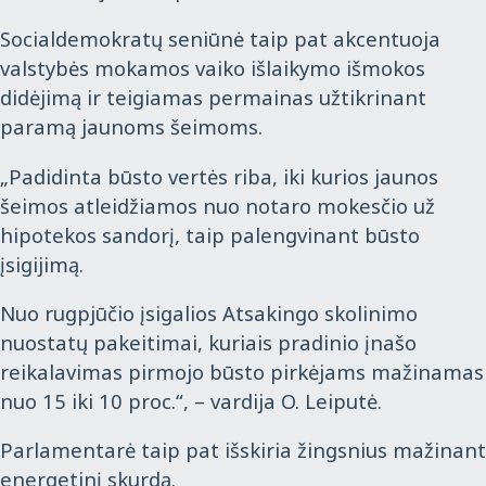
Socialdemokratų seniūnė taip pat akcentuoja
valstybės mokamos vaiko išlaikymo išmokos
didėjimą ir teigiamas permainas užtikrinant
paramą jaunoms šeimoms.
„Padidinta būsto vertės riba, iki kurios jaunos
šeimos atleidžiamos nuo notaro mokesčio už
hipotekos sandorį, taip palengvinant būsto
įsigijimą.
Nuo rugpjūčio įsigalios Atsakingo skolinimo
nuostatų pakeitimai, kuriais pradinio įnašo
reikalavimas pirmojo būsto pirkėjams mažinamas
nuo 15 iki 10 proc.“, – vardija O. Leiputė.
Parlamentarė taip pat išskiria žingsnius mažinant
energetinį skurdą.