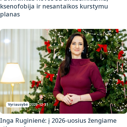
ksenofobija ir nesantaikos kurstymu
planas
Vyriausybė
2025-12-31
Inga Ruginienė: į 2026-uosius žengiame