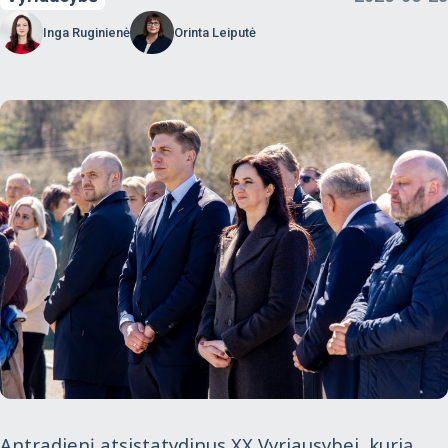
Inga Ruginienė
Orinta Leiputė
Antradienį atsistatydinus XX Vyriausybei, kurią