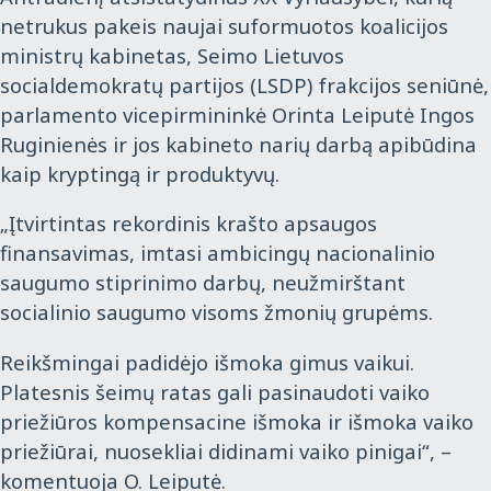
netrukus pakeis naujai suformuotos koalicijos
ministrų kabinetas, Seimo Lietuvos
socialdemokratų partijos (LSDP) frakcijos seniūnė,
parlamento vicepirmininkė Orinta Leiputė Ingos
Ruginienės ir jos kabineto narių darbą apibūdina
kaip kryptingą ir produktyvų.
„Įtvirtintas rekordinis krašto apsaugos
finansavimas, imtasi ambicingų nacionalinio
saugumo stiprinimo darbų, neužmirštant
socialinio saugumo visoms žmonių grupėms.
Reikšmingai padidėjo išmoka gimus vaikui.
Platesnis šeimų ratas gali pasinaudoti vaiko
priežiūros kompensacine išmoka ir išmoka vaiko
priežiūrai, nuosekliai didinami vaiko pinigai“, –
komentuoja O. Leiputė.