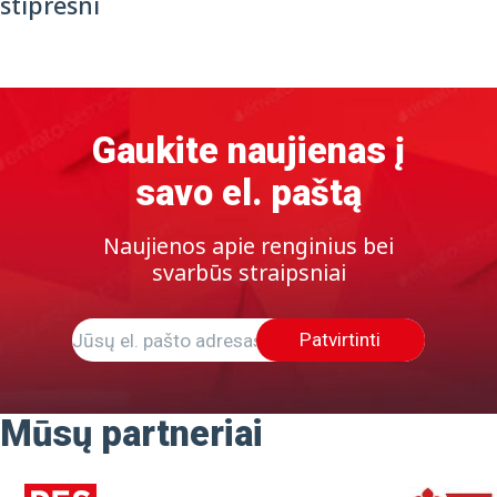
stipresni
Gaukite naujienas į
savo el. paštą
Naujienos apie renginius bei
svarbūs straipsniai
Patvirtinti
Mūsų partneriai