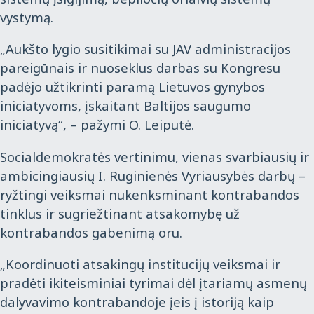
vystymą.
„Aukšto lygio susitikimai su JAV administracijos
pareigūnais ir nuoseklus darbas su Kongresu
padėjo užtikrinti paramą Lietuvos gynybos
iniciatyvoms, įskaitant Baltijos saugumo
iniciatyvą“, – pažymi O. Leiputė.
Socialdemokratės vertinimu, vienas svarbiausių ir
ambicingiausių I. Ruginienės Vyriausybės darbų –
ryžtingi veiksmai nukenksminant kontrabandos
tinklus ir sugriežtinant atsakomybę už
kontrabandos gabenimą oru.
„Koordinuoti atsakingų institucijų veiksmai ir
pradėti ikiteisminiai tyrimai dėl įtariamų asmenų
dalyvavimo kontrabandoje įeis į istoriją kaip