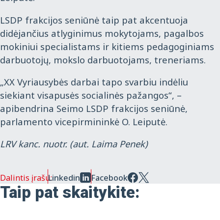
LSDP frakcijos seniūnė taip pat akcentuoja
didėjančius atlyginimus mokytojams, pagalbos
mokiniui specialistams ir kitiems pedagoginiams
darbuotojų, mokslo darbuotojams, treneriams.
„XX Vyriausybės darbai tapo svarbiu indėliu
siekiant visapusės socialinės pažangos“, –
apibendrina Seimo LSDP frakcijos seniūnė,
parlamento vicepirmininkė O. Leiputė.
LRV kanc.
nuotr.
(aut. Laima Penek)
Dalintis įrašu:
Linkedin
Facebook
Taip pat skaitykite: