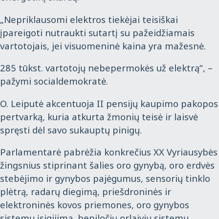
„Nepriklausomi elektros tiekėjai teisiškai
įpareigoti nutraukti sutartį su pažeidžiamais
vartotojais, jei visuomeninė kaina yra mažesnė.
285 tūkst. vartotojų nebepermokės už elektrą“, –
pažymi socialdemokratė.
O. Leiputė akcentuoja II pensijų kaupimo pakopos
pertvarką, kuria atkurta žmonių teisė ir laisvė
spręsti dėl savo sukauptų pinigų.
Parlamentarė pabrėžia konkrečius XX Vyriausybės
žingsnius stiprinant šalies oro gynybą, oro erdvės
stebėjimo ir gynybos pajėgumus, sensorių tinklo
plėtrą, radarų diegimą, priešdroninės ir
elektroninės kovos priemones, oro gynybos
sistemų įsigijimą, bepiločių orlaivių sistemų