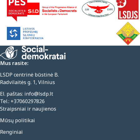
Mus rasite:
LSDP centrinė būstinė B.
Radvilaitės g. 1, Vilnius
El. paštas:
info@lsdp.lt
Tel.:
+37060297826
Straipsniai ir naujienos
Mūsų politikai
Renginiai