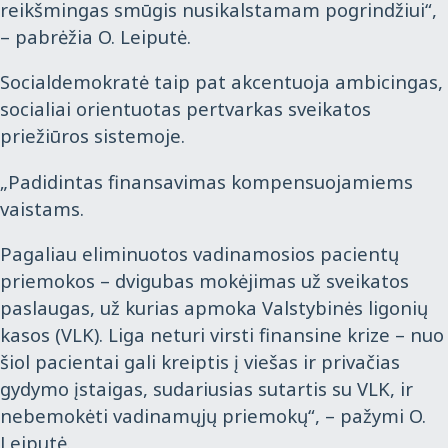
reikšmingas smūgis nusikalstamam pogrindžiui“,
– pabrėžia O. Leiputė.
Socialdemokratė taip pat akcentuoja ambicingas,
socialiai orientuotas pertvarkas sveikatos
priežiūros sistemoje.
„Padidintas finansavimas kompensuojamiems
vaistams.
Pagaliau eliminuotos vadinamosios pacientų
priemokos – dvigubas mokėjimas už sveikatos
paslaugas, už kurias apmoka Valstybinės ligonių
kasos (VLK). Liga neturi virsti finansine krize – nuo
šiol pacientai gali kreiptis į viešas ir privačias
gydymo įstaigas, sudariusias sutartis su VLK, ir
nebemokėti vadinamųjų priemokų“, – pažymi O.
Leiputė.