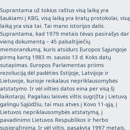
Suprantama už tokius raštus visą laiką yra
šaukiami į KBG, visą laiką yra kratų protokolai, visą
laiką yra visa tai. Tai mano istorijos dalis.
Suprantama, kad 1979 metais tėvas pasirašys dar
vieną dokumentą – 45 pabaltijiečių
memorandumą, kuris atsidurs Europos Sąjungoje
pirmą kartą 1983 m. sausio 13 d. Koks datų
sutapimas. Europos Parlamentas priims
rezoliuciją dėl padėties Estijoje, Latvijoje ir
Lietuvoje, kurioje reikalaus nepriklausomybės
atstatymo. Ir vėl vilties datos eina per visą šį
laikotarpį. Pagaliau laisvės viltis sugrįžta į Lietuvą
galingu Sąjūdžiu, tai mus atves į Kovo 11-ąją, į
Lietuvos nepriklausomybės atstatymą, į
pavadinimo Lietuvos Respublikos ir herbo
susigrąžinimą. Ir vėl viltis, pasakyta 1997 metais,