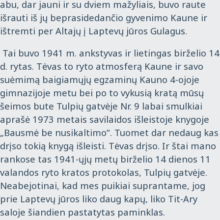
abu, dar jauni ir su dviem mažyliais, buvo raute
išrauti iš jų beprasidedančio gyvenimo Kaune ir
ištremti per Altajų į Laptevų jūros Gulagus.
Tai buvo 1941 m. ankstyvas ir lietingas birželio 14
d. rytas. Tėvas to ryto atmosferą Kaune ir savo
suėmimą baigiamųjų egzaminų Kauno 4-ojoje
gimnazijoje metu bei po to vykusią kratą mūsų
šeimos bute Tulpių gatvėje Nr. 9 labai smulkiai
aprašė 1973 metais savilaidos išleistoje knygoje
„Bausmė be nusikaltimo“. Tuomet dar nedaug kas
drįso tokią knygą išleisti. Tėvas drįso. Ir štai mano
rankose tas 1941-ųjų metų birželio 14 dienos 11
valandos ryto kratos protokolas, Tulpių gatvėje.
Neabejotinai, kad mes puikiai suprantame, jog
prie Laptevų jūros liko daug kapų, liko Tit-Ary
saloje šiandien pastatytas paminklas.