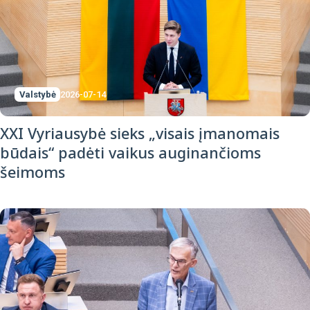
Valstybė
2026-07-14
XXI Vyriausybė sieks „visais įmanomais
būdais“ padėti vaikus auginančioms
šeimoms