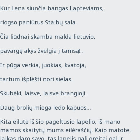
Kur Lena siunčia bangas Lapteviams,
riogso paniūrus Stalbų sala.
Čia liūdnai skamba malda lietuvio,
pavargę akys žvelgia į tamsą!..
Ir pūga verkia, juokias, kvatoja,
tartum išplėšti nori sielas.
Skubėki, laisve, laisve brangioji.
Daug brolių miega ledo kapuos…
Kita eilutė iš šio pageltusio lapelio, iš mano
mamos skaitytų mums eilėraščių. Kaip matote,
laikas daro savo, tas lapelis gali greitai gal ir