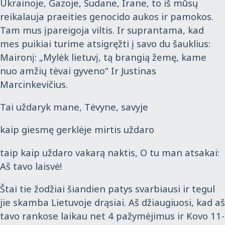
Ukrainoje, Gazoje, Sudane, Irane, to iš mūsų
reikalauja praeities genocido aukos ir pamokos.
Tam mus įpareigoja viltis. Ir suprantama, kad
mes puikiai turime atsigręžti į savo du šauklius:
Maironį: „Mylėk lietuvį, tą brangią žemę, kame
nuo amžių tėvai gyveno“ Ir Justinas
Marcinkevičius.
Tai uždaryk mane, Tėvyne, savyje
kaip giesmę gerklėje mirtis uždaro
taip kaip uždaro vakarą naktis, O tu man atsakai:
Aš tavo laisvė!
Štai tie žodžiai šiandien patys svarbiausi ir tegul
jie skamba Lietuvoje drąsiai. Aš džiaugiuosi, kad aš
tavo rankose laikau net 4 pažymėjimus ir Kovo 11-