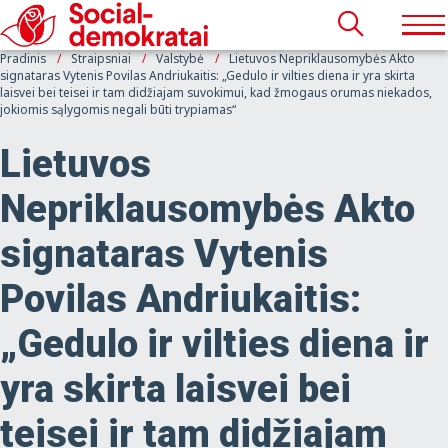
Pradinis
Straipsniai
Valstybė
Lietuvos Nepriklausomybės Akto
signataras Vytenis Povilas Andriukaitis: „Gedulo ir vilties diena ir yra skirta
laisvei bei teisei ir tam didžiajam suvokimui, kad žmogaus orumas niekados,
jokiomis sąlygomis negali būti trypiamas“
Lietuvos
Nepriklausomybės Akto
signataras Vytenis
Povilas Andriukaitis:
„Gedulo ir vilties diena ir
yra skirta laisvei bei
teisei ir tam didžiajam