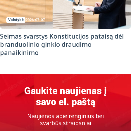
Valstybė
2026-07-07
Seimas svarstys Konstitucijos pataisą dėl
branduolinio ginklo draudimo
panaikinimo
Gaukite naujienas į
savo el. paštą
Naujienos apie renginius bei
svarbūs straipsniai