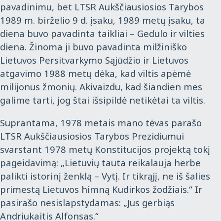
pavadinimu, bet LTSR Aukščiausiosios Tarybos
1989 m. birželio 9 d. įsaku, 1989 metų įsaku, ta
diena buvo pavadinta taikliai – Gedulo ir vilties
diena. Žinoma ji buvo pavadinta milžiniško
Lietuvos Persitvarkymo Sąjūdžio ir Lietuvos
atgavimo 1988 metų dėka, kad viltis apėmė
milijonus žmonių. Akivaizdu, kad šiandien mes
galime tarti, jog štai išsipildė netikėtai ta viltis.
Suprantama, 1978 metais mano tėvas parašo
LTSR Aukščiausiosios Tarybos Prezidiumui
svarstant 1978 metų Konstitucijos projektą tokį
pageidavimą: „Lietuvių tauta reikalauja herbe
palikti istorinį ženklą – Vytį. Ir tikrąjį, ne iš šalies
primestą Lietuvos himną Kudirkos žodžiais.“ Ir
pasirašo nesislapstydamas: „Jus gerbiąs
Andriukaitis Alfonsas.“