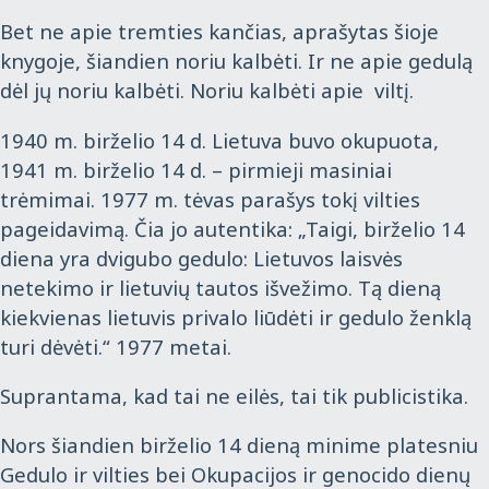
Bet ne apie tremties kančias, aprašytas šioje
knygoje, šiandien noriu kalbėti. Ir ne apie gedulą
dėl jų noriu kalbėti. Noriu kalbėti apie viltį.
1940 m. birželio 14 d. Lietuva buvo okupuota,
1941 m. birželio 14 d. – pirmieji masiniai
trėmimai. 1977 m. tėvas parašys tokį vilties
pageidavimą. Čia jo autentika: „Taigi, birželio 14
diena yra dvigubo gedulo: Lietuvos laisvės
netekimo ir lietuvių tautos išvežimo. Tą dieną
kiekvienas lietuvis privalo liūdėti ir gedulo ženklą
turi dėvėti.“ 1977 metai.
Suprantama, kad tai ne eilės, tai tik publicistika.
Nors šiandien birželio 14 dieną minime platesniu
Gedulo ir vilties bei Okupacijos ir genocido dienų