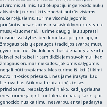
atviromis akimis. Tad okupacijų ir genocido aukų
akivaizdoj turim likti vienodai jautrūs visiems
nukentėjusiems. Turime visomis jėgomis
priešintis nesantaikos ir susiskaldymo kurstymui
mūsų visuomenei. Turime daug giliau suprasti
teisinės valstybės bei demokratijos principų ir
žmogaus teisių apsaugos tradicijos svarbą mūsų
gyvenime, nes Gedulo ir vilties diena ir yra skirta
laisvei bei teisei ir tam didžiajam suvokimui, kad
žmogaus orumas niekados, jokiomis sąlygomis
negali būti trypiamas. Mes turime išlikti ištikimi
Kovo 11-osios priesakui, nes jame įrašyta, kad
Lietuva bus ištikima tarptautinės teisės
principams. Nepaisydami nieko, kad ją griauna
mes turime ją ginti, netoleruoti naujų karinių ar
genocido nusikaltimų, nesvarbu, ar tai padaryta