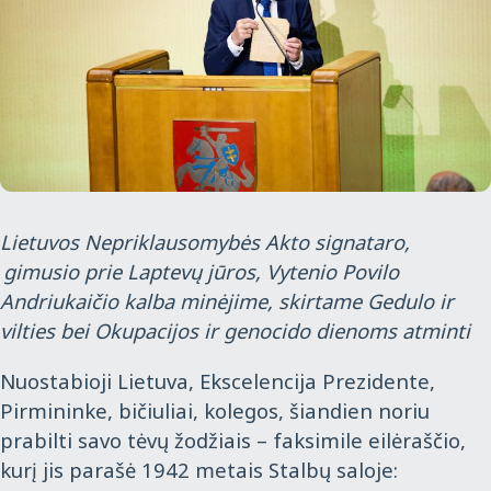
Lietuvos Nepriklausomybės Akto signataro,
gimusio prie Laptevų jūros, Vytenio Povilo
Andriukaičio kalba minėjime, skirtame Gedulo ir
vilties bei Okupacijos ir genocido dienoms atminti
Nuostabioji Lietuva, Ekscelencija Prezidente,
Pirmininke, bičiuliai, kolegos, šiandien noriu
prabilti savo tėvų žodžiais – faksimile eilėraščio,
kurį jis parašė 1942 metais Stalbų saloje: