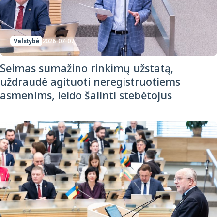
Valstybė
2026-07-07
Seimas sumažino rinkimų užstatą,
uždraudė agituoti neregistruotiems
asmenims, leido šalinti stebėtojus