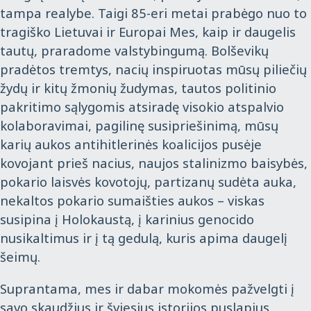
tampa realybe. Taigi 85-eri metai prabėgo nuo to
tragiško Lietuvai ir Europai Mes, kaip ir daugelis
tautų, praradome valstybingumą. Bolševikų
pradėtos tremtys, nacių inspiruotas mūsų piliečių
žydų ir kitų žmonių žudymas, tautos politinio
pakritimo sąlygomis atsiradę visokio atspalvio
kolaboravimai, pagilinę susipriešinimą, mūsų
karių aukos antihitlerinės koalicijos pusėje
kovojant prieš nacius, naujos stalinizmo baisybės,
pokario laisvės kovotojų, partizanų sudėta auka,
nekaltos pokario sumaišties aukos – viskas
susipina į Holokaustą, į karinius genocido
nusikaltimus ir į tą gedulą, kuris apima daugelį
šeimų.
Suprantama, mes ir dabar mokomės pažvelgti į
savo skaudžius ir šviesius istorijos puslapius