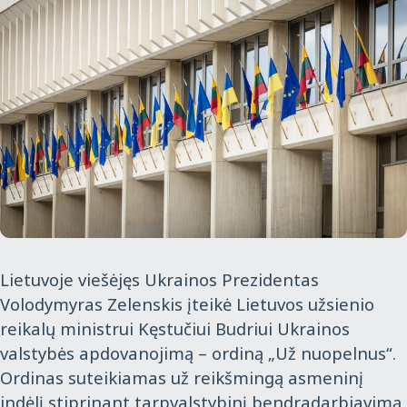
Lietuvoje viešėjęs Ukrainos Prezidentas
Volodymyras Zelenskis įteikė Lietuvos užsienio
reikalų ministrui Kęstučiui Budriui Ukrainos
valstybės apdovanojimą – ordiną „Už nuopelnus“.
Ordinas suteikiamas už reikšmingą asmeninį
indėlį stiprinant tarpvalstybinį bendradarbiavimą,