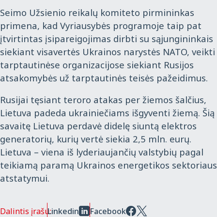
Seimo Užsienio reikalų komiteto pirmininkas
primena, kad Vyriausybės programoje taip pat
įtvirtintas įsipareigojimas dirbti su sąjungininkais
siekiant visavertės Ukrainos narystės NATO, veikti
tarptautinėse organizacijose siekiant Rusijos
atsakomybės už tarptautinės teisės pažeidimus.
Rusijai tęsiant teroro atakas per žiemos šalčius,
Lietuva padeda ukrainiečiams išgyventi žiemą. Šią
savaitę Lietuva perdavė didelę siuntą elektros
generatorių, kurių vertė siekia 2,5 mln. eurų.
Lietuva – viena iš lyderiaujančių valstybių pagal
teikiamą paramą Ukrainos energetikos sektoriaus
atstatymui.
Dalintis įrašu:
Linkedin
Facebook