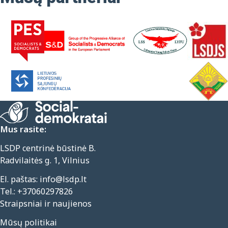
Mus rasite:
LSDP centrinė būstinė B.
Radvilaitės g. 1, Vilnius
El. paštas:
info@lsdp.lt
Tel.:
+37060297826
Straipsniai ir naujienos
Mūsų politikai