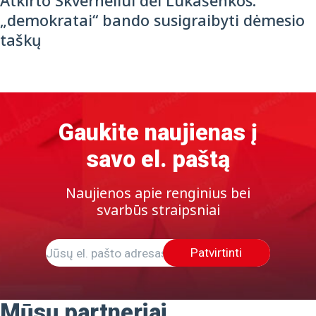
Atkirto Skverneliui dėl Lukašenkos:
„demokratai“ bando susigraibyti dėmesio
taškų
Gaukite naujienas į
savo el. paštą
Naujienos apie renginius bei
svarbūs straipsniai
Patvirtinti
Mūsų partneriai