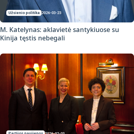
Užsienio politika
2026-03-23
M. Katelynas: aklavietė santykiuose su
Kinija tęstis nebegali
Partijos naujienos
2026-02-03