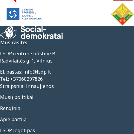
Mus rasite:
LSDP centrinė būstinė B.
Radvilaitės g. 1, Vilnius
El. paštas:
info@lsdp.lt
Tel.:
+37060297826
Straipsniai ir naujienos
Mūsų politikai
Renginiai
Apie partiją
LSDP logotipas