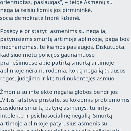
orientuotas, paslaugas“, – teigė Asmenų su
negalia teisių komisijos pirmininkė,
socialdemokratė Indrė Kižienė.
Posėdyje pristatyti asmenims su negalia,
patyrusiems smurtą artimoje aplinkoje, pagalbos
mechanizmas, teikiamos paslaugos. Diskutuota,
kad šiuo metu policijos gaunamuose
pranešimuose apie patirtą smurtą artimoje
aplinkoje nėra nurodoma, kokią negalią (klausos,
regos, judėjimo ir kt.) turi nukentėjęs asmuo.
Žmonių su intelekto negalia globos bendrijos
„Viltis“ atstovė pristatė, su kokiomis problemomis
susiduria smurtą patyrę asmenys, turintys
intelekto ir psichosocialinę negalią. Smurtą
artimoje aplinkoje patyrusius asmenis su