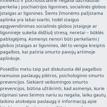
intelekto ir psichosocialine negalia dažniausiai
perkelia į psichiatrijos ligonines, socialinės globos
įstaigas ar ligonines. Šiems žmonėms pažįstama
aplinka yra labai svarbi, todėl staigus
apgyvendinimas socialinės globos įstaigoje ar
ligoninėje sukelia didžiulį stresą, neretai – būklės
pablogėjimą. Asmenys nenori būti perkeliami į
globos įstaigas ar ligonines, dėl to vengia kreiptis
pagalbos, kai patiria smurto pavojų artimoje
aplinkoje.
Posėdžio metu taip pat diskutuota dėl pagalbos
namuose paslaugų plėtros, psichologinio smurto
prevencijos. Siekiant veiksmingos smurto
prevencijos, būtina užtikrinti, kad asmenys, kurie
rūpinasi savo šeimos nariu su negalia, laiku gautų
laikino atokvėpio paslaugą ir informaciją apie