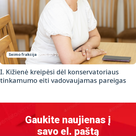
Seimo frakcija
2026-07-21
I. Kižienė kreipėsi dėl konservatoriaus
tinkamumo eiti vadovaujamas pareigas
Gaukite naujienas į
savo el. paštą