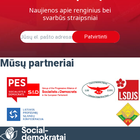
Naujienos apie renginius bei
svarbūs straipsniai
Patvirtinti
Mūsų partneriai