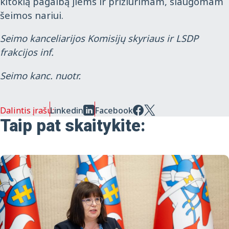
kitokią pagalbą jiems ir prižiūrimam, slaugomam
šeimos nariui.
Seimo kanceliarijos Komisijų skyriaus ir LSDP
frakcijos inf.
Seimo kanc. nuotr.
Dalintis įrašu:
Linkedin
Facebook
Taip pat skaitykite: