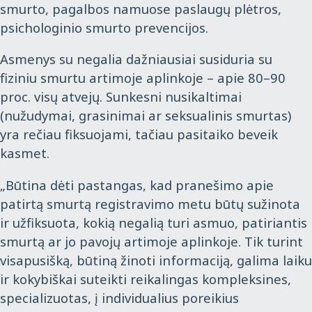
smurto, pagalbos namuose paslaugų plėtros,
psichologinio smurto prevencijos.
Asmenys su negalia dažniausiai susiduria su
fiziniu smurtu artimoje aplinkoje – apie 80–90
proc. visų atvejų. Sunkesni nusikaltimai
(nužudymai, grasinimai ar seksualinis smurtas)
yra rečiau fiksuojami, tačiau pasitaiko beveik
kasmet.
„Būtina dėti pastangas, kad pranešimo apie
patirtą smurtą registravimo metu būtų sužinota
ir užfiksuota, kokią negalią turi asmuo, patiriantis
smurtą ar jo pavojų artimoje aplinkoje. Tik turint
visapusišką, būtiną žinoti informaciją, galima laiku
ir kokybiškai suteikti reikalingas kompleksines,
specializuotas, į individualius poreikius