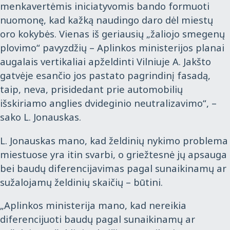
menkavertėmis iniciatyvomis bando formuoti
nuomonę, kad kažką naudingo daro dėl miestų
oro kokybės. Vienas iš geriausių „žaliojo smegenų
plovimo“ pavyzdžių – Aplinkos ministerijos planai
augalais vertikaliai apželdinti Vilniuje A. Jakšto
gatvėje esančio jos pastato pagrindinį fasadą,
taip, neva, prisidedant prie automobilių
išskiriamo anglies dvideginio neutralizavimo“, –
sako L. Jonauskas.
L. Jonauskas mano, kad želdinių nykimo problema
miestuose yra itin svarbi, o griežtesnė jų apsauga
bei baudų diferencijavimas pagal sunaikinamų ar
sužalojamų želdinių skaičių – būtini.
„Aplinkos ministerija mano, kad nereikia
diferencijuoti baudų pagal sunaikinamų ar