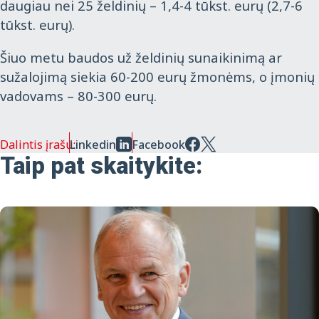
daugiau nei 25 želdinių – 1,4-4 tūkst. eurų (2,7-6
tūkst. eurų).
Šiuo metu baudos už želdinių sunaikinimą ar
sužalojimą siekia 60-200 eurų žmonėms, o įmonių
vadovams – 80-300 eurų.
Dalintis įrašu:
Linkedin
Facebook
Taip pat skaitykite: