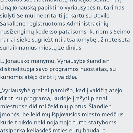
Liną Jonauską papiktino Vyriausybės nutarimas
siūlyti Seimui nepritarti jo kartu su Dovile
Šakaliene registruotoms Administracinių
nusižengimų kodekso pataisoms, kuriomis Seimo
nariai siekė sugriežtinti atsakomybę už neteisėtai
sunaikinamus miestų želdinius.
L. Jonausko manymu, Vyriausybė šiandien
diskredituoja savo programos nuostatas, su
kuriomis atėjo dirbti į valdžią.
„Vyriausybė greitai pamiršo, kad į valdžią atėjo
dirbti su programa, kurioje įrašyti planai
miestuose didinti želdinių plotus. Šiandien
įmonės, be leidimų išpjovusios miesto medžius,
kurie trukdo nekilnojamojo turto statyboms,
atsiperka keliasdešimties eurų bauda, o