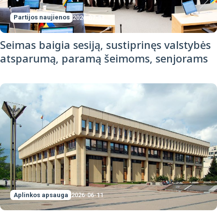
Partijos naujienos
2026-07-13
Seimas baigia sesiją, sustiprinęs valstybės
atsparumą, paramą šeimoms, senjorams
Aplinkos apsauga
2026-06-11