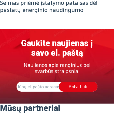
Seimas priėmė įstatymo pataisas dėl
pastatų energinio naudingumo
Gaukite naujienas į
savo el. paštą
Naujienos apie renginius bei
svarbūs straipsniai
Patvirtinti
Mūsų partneriai