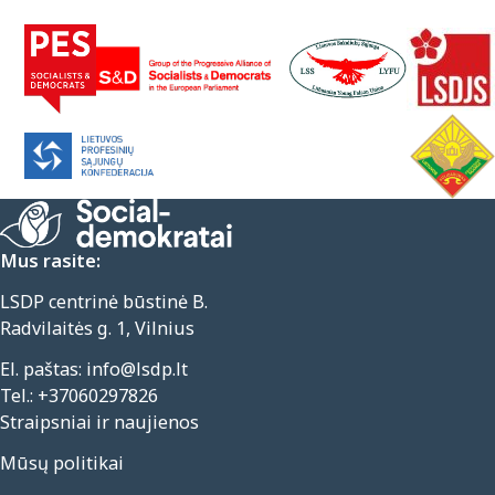
Mus rasite:
LSDP centrinė būstinė B.
Radvilaitės g. 1, Vilnius
El. paštas:
info@lsdp.lt
Tel.:
+37060297826
Straipsniai ir naujienos
Mūsų politikai