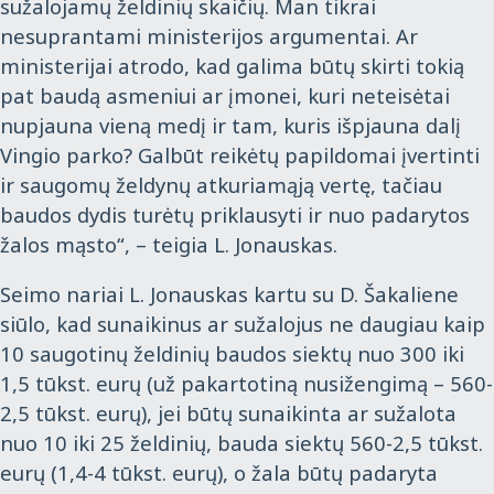
sužalojamų želdinių skaičių. Man tikrai
nesuprantami ministerijos argumentai. Ar
ministerijai atrodo, kad galima būtų skirti tokią
pat baudą asmeniui ar įmonei, kuri neteisėtai
nupjauna vieną medį ir tam, kuris išpjauna dalį
Vingio parko? Galbūt reikėtų papildomai įvertinti
ir saugomų želdynų atkuriamąją vertę, tačiau
baudos dydis turėtų priklausyti ir nuo padarytos
žalos mąsto“, – teigia L. Jonauskas.
Seimo nariai L. Jonauskas kartu su D. Šakaliene
siūlo, kad sunaikinus ar sužalojus ne daugiau kaip
10 saugotinų želdinių baudos siektų nuo 300 iki
1,5 tūkst. eurų (už pakartotiną nusižengimą – 560-
2,5 tūkst. eurų), jei būtų sunaikinta ar sužalota
nuo 10 iki 25 želdinių, bauda siektų 560-2,5 tūkst.
eurų (1,4-4 tūkst. eurų), o žala būtų padaryta