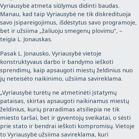
Vyriausybė atmeta siūlymus didinti baudas.
Manau, kad taip Vyriausybė ne tik diskredituoja
savo įsipareigojimus, išdėstytus savo programoje,
bet ir užsiima „žaliuoju smegenų plovimu“, –
teigia L. Jonauskas.
Pasak L. Jonausko, Vyriausybė vietoje
konstruktyvaus darbo ir bandymo ieškoti
sprendimų, kaip apsaugoti miestų želdinius nuo
jų neteisėto naikinimo, užsiima savireklama.
„Vyriausybė turėtų ne atmetinėti įstatymų
pataisas, skirtas apsaugoti naikinamus miestų
želdinius, kurių praradimas atsiliepia ne tik
miesto taršai, bet ir gyventojų sveikatai, o sėsti
prie stato ir bendrai ieškoti kompromisų. Vietoje
to Vyriausybė užsiima savireklama, kuri