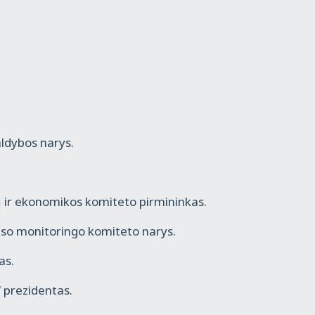
aldybos narys.
ų ir ekonomikos komiteto pirmininkas.
so monitoringo komiteto narys.
kas.
 prezidentas.