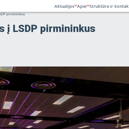
Aktualijos
Apie
Struktūra ir kontak
LSDP pirmininkus
s į LSDP pirmininkus