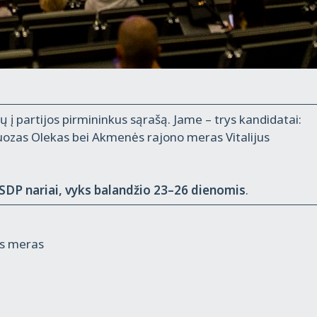
ų į partijos pirmininkus sąrašą. Jame – trys kandidatai:
uozas Olekas bei Akmenės rajono meras Vitalijus
LSDP nariai, vyks balandžio 23–26 dienomis
.
ės meras