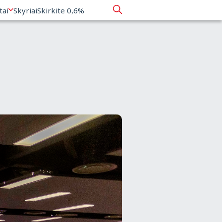
tai
Skyriai
Skirkite 0,6%