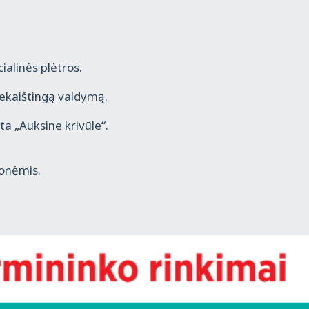
ialinės plėtros.
iekaištingą valdymą.
a „Auksine krivūle“.
ionėmis.