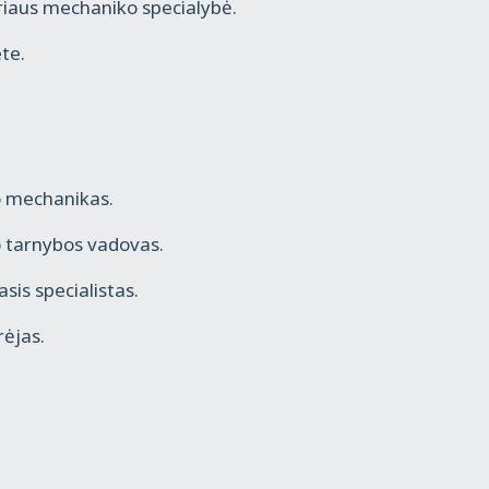
riaus mechaniko specialybė.
ete.
to mechanikas.
o tarnybos vadovas.
sis specialistas.
rėjas.