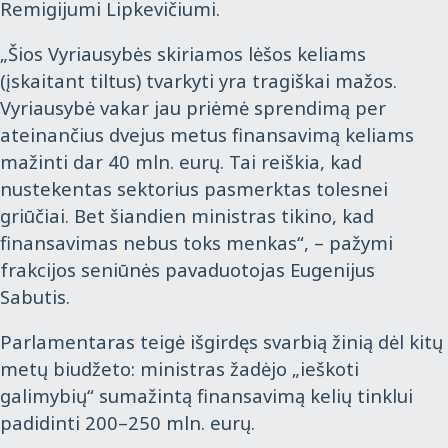
Remigijumi Lipkevičiumi.
„Šios Vyriausybės skiriamos lėšos keliams
(įskaitant tiltus) tvarkyti yra tragiškai mažos.
Vyriausybė vakar jau priėmė sprendimą per
ateinančius dvejus metus finansavimą keliams
mažinti dar 40 mln. eurų. Tai reiškia, kad
nustekentas sektorius pasmerktas tolesnei
griūčiai. Bet šiandien ministras tikino, kad
finansavimas nebus toks menkas“, – pažymi
frakcijos seniūnės pavaduotojas Eugenijus
Sabutis.
Parlamentaras teigė išgirdęs svarbią žinią dėl kitų
metų biudžeto: ministras žadėjo „ieškoti
galimybių“ sumažintą finansavimą kelių tinklui
padidinti 200–250 mln. eurų.