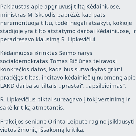
Paklaustas apie apgriuvusį tiltą Kėdainiuose,
ministras M. Skuodis pabrėžė, kad pats
neremontuoja tiltų, todėl negali atsakyti, kokioje
stadijoje yra tilto atstatymo darbai Kėdainiuose, ir
peradresavo klausimą R. Lipkevičiui.
Kėdainiuose išrinktas Seimo narys
socialdemokratas Tomas Bičiūnas teiravosi
konkrečios datos, kada bus sutvarkytas griūti
pradėjęs tiltas, ir citavo kėdainiečių nuomonę apie
LAKD darbą su tiltais: „prastai“, „apsileidimas“.
R. Lipkevičius piktai sureagavo į tokį vertinimą ir
sakė kritiką atmetantis.
Frakcijos seniūnė Orinta Leiputė ragino įsiklausyti
vietos žmonių išsakomą kritiką.