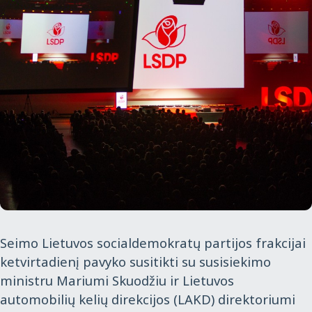
Seimo Lietuvos socialdemokratų partijos frakcijai
ketvirtadienį pavyko susitikti su susisiekimo
ministru Mariumi Skuodžiu ir Lietuvos
automobilių kelių direkcijos (LAKD) direktoriumi