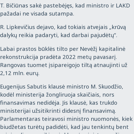
T. Bičiūnas sakė pastebėjęs, kad ministro ir LAKD
pažadai ne visada sutampa.
R. Lipkevičius dejavo, kad tokiais atvejais „krūvą
dalykų reikia padaryti, kad darbai pajudėtų“.
Labai prastos būklės tilto per Nevėžį kapitalinė
rekonstrukcija pradėta 2022 metų pavasarį.
Rangovas tuomet įsipareigojo tiltą atnaujinti už
2,12 mln. eurų.
Eugenijus Sabutis klausė ministro M. Skuodžio,
kodėl ministerija žongliruoja skaičiais, nors
finansavimas nedidėja. Jis klausė, kas trukdo
ministerijai užsitikrinti didesnį finansavimą.
Parlamentaras teiravosi ministro nuomonės, kiek
biudžetas turėtų padidėti, kad jau tenkintų bent