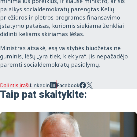
minimalius poreikius, ir klausė ministro, ar šis
palaikys socialdemokratų parengtas Kelių
priežiūros ir plėtros programos finansavimo
įstatymo pataisas, kuriomis siekiama ženkliai
didinti keliams skiriamas lėšas.
Ministras atsakė, esą valstybės biudžetas ne
guminis, lėšų „yra tiek, kiek yra“. Jis nepažadėjo
paremti socialdemokratų pasiūlymų.
Dalintis įrašu:
Linkedin
Facebook
Taip pat skaitykite: