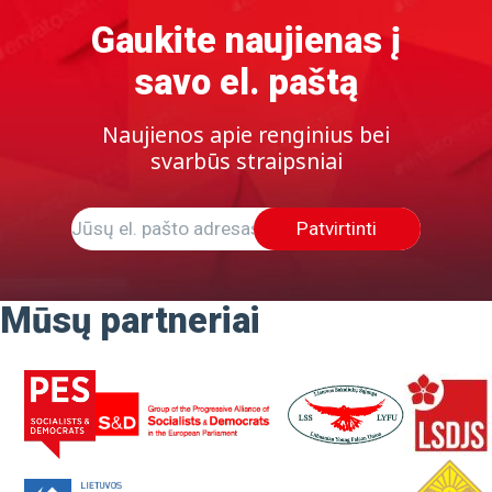
Gaukite naujienas į
savo el. paštą
Naujienos apie renginius bei
svarbūs straipsniai
Patvirtinti
Mūsų partneriai