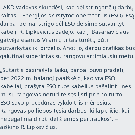
LAKD vadovas skundėsi, kad dėl stringančių darbų
kaltas… Energijos skirstymo operatorius (ESO). Esą
darbai pernai strigo dėl ESO delsimo sutvarkyti
kabelį. R. Lipkevičius žadėjo, kad J. Basanavičiaus
gatvėje esantis Vilainių tiltas turėtų būti
sutvarkytas iki birželio. Anot jo, darbų grafikas bus
galutinai suderintas su rangovu artimiausiu metu.
„Sutartis pasirašyta laiku, darbai buvo pradėti,
bet 2022 m. balandį paaiškėjo, kad yra ESO
kabeliai, prašyta ESO tuos kabelius pašalinti, nes
mūsų rangovas neturi teisės lįsti prie to turto.
ESO savo procedūras vykdo tris mėnesius.
Rangovas po liepos tęsia darbus iki lapkričio, kai
nebegalima dirbti dėl žiemos pertraukos“, –
aiškino R. Lipkevičius.