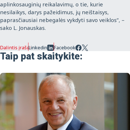
aplinkosauginių reikalavimų, o tie, kurie
nesilaikys, darys pažeidimus, jų neištaisys,
paprasčiausiai nebegalės vykdyti savo veiklos“, –
sako L. Jonauskas.
Dalintis įrašu:
Linkedin
Facebook
Taip pat skaitykite: