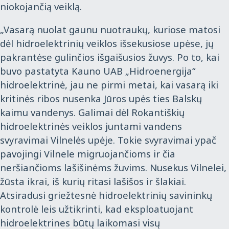
niokojančią veiklą.
„Vasarą nuolat gaunu nuotraukų, kuriose matosi
dėl hidroelektrinių veiklos išsekusiose upėse, jų
pakrantėse gulinčios išgaišusios žuvys. Po to, kai
buvo pastatyta Kauno UAB „Hidroenergija“
hidroelektrinė, jau ne pirmi metai, kai vasarą iki
kritinės ribos nusenka Jūros upės ties Balskų
kaimu vandenys. Galimai dėl Rokantiškių
hidroelektrinės veiklos juntami vandens
svyravimai Vilnelės upėje. Tokie svyravimai ypač
pavojingi Vilnele migruojančioms ir čia
neršiančioms lašišinėms žuvims. Nusekus Vilnelei,
žūsta ikrai, iš kurių ritasi lašišos ir šlakiai.
Atsiradusi griežtesnė hidroelektrinių savininkų
kontrolė leis užtikrinti, kad eksploatuojant
hidroelektrines būtų laikomasi visų