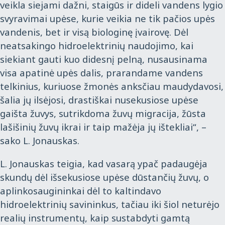
veikla siejami dažni, staigūs ir dideli vandens lygio
svyravimai upėse, kurie veikia ne tik pačios upės
vandenis, bet ir visą biologinę įvairovę. Dėl
neatsakingo hidroelektrinių naudojimo, kai
siekiant gauti kuo didesnį pelną, nusausinama
visa apatinė upės dalis, prarandame vandens
telkinius, kuriuose žmonės anksčiau maudydavosi,
šalia jų ilsėjosi, drastiškai nusekusiose upėse
gaišta žuvys, sutrikdoma žuvų migracija, žūsta
lašišinių žuvų ikrai ir taip mažėja jų ištekliai“, –
sako L. Jonauskas.
L. Jonauskas teigia, kad vasarą ypač padaugėja
skundų dėl išsekusiose upėse dūstančių žuvų, o
aplinkosaugininkai dėl to kaltindavo
hidroelektrinių savininkus, tačiau iki šiol neturėjo
realių instrumentų, kaip sustabdyti gamtą