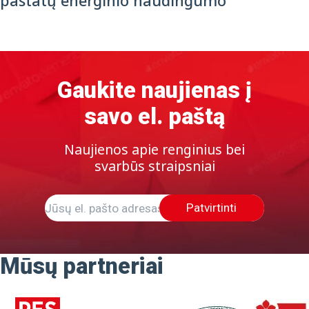
pastatų energinio naudingumo
Gaukite naujienas į
savo el. paštą
Naujienos apie renginius bei
svarbūs straipsniai
Patvirtinti
Mūsų partneriai