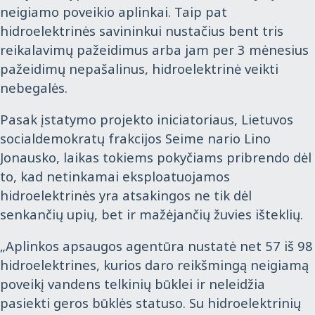
neigiamo poveikio aplinkai. Taip pat
hidroelektrinės savininkui nustačius bent tris
reikalavimų pažeidimus arba jam per 3 mėnesius
pažeidimų nepašalinus, hidroelektrinė veikti
nebegalės.
Pasak įstatymo projekto iniciatoriaus, Lietuvos
socialdemokratų frakcijos Seime nario Lino
Jonausko, laikas tokiems pokyčiams pribrendo dėl
to, kad netinkamai eksploatuojamos
hidroelektrinės yra atsakingos ne tik dėl
senkančių upių, bet ir mažėjančių žuvies išteklių.
„Aplinkos apsaugos agentūra nustatė net 57 iš 98
hidroelektrines, kurios daro reikšmingą neigiamą
poveikį vandens telkinių būklei ir neleidžia
pasiekti geros būklės statuso. Su hidroelektrinių