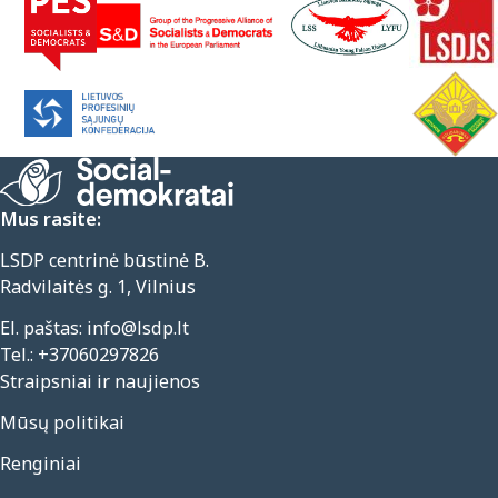
Mus rasite:
LSDP centrinė būstinė B.
Radvilaitės g. 1, Vilnius
El. paštas:
info@lsdp.lt
Tel.:
+37060297826
Straipsniai ir naujienos
Mūsų politikai
Renginiai