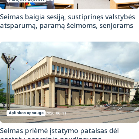
Seimas baigia sesiją, sustiprinęs valstybės
atsparumą, paramą šeimoms, senjorams
Aplinkos apsauga
2026-06-11
Seimas priėmė įstatymo pataisas dėl