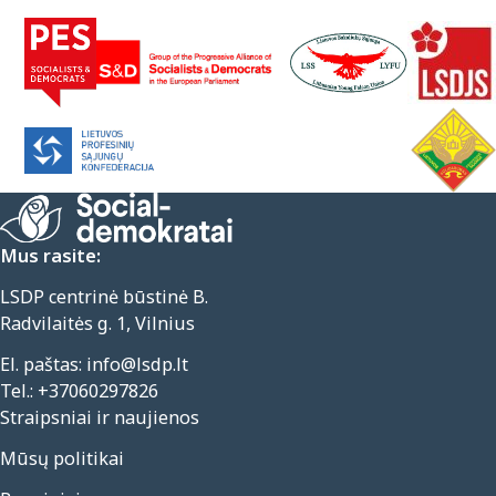
Mus rasite:
LSDP centrinė būstinė B.
Radvilaitės g. 1, Vilnius
El. paštas:
info@lsdp.lt
Tel.:
+37060297826
Straipsniai ir naujienos
Mūsų politikai