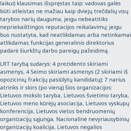
laikui) klausimas išspręstas taip: vadovas galės
būti atleistas ne mažiau kaip dviejų trečdalių visų
tarybos narių dauguma, jeigu nebeatitiks
nepriekaištingos reputacijos reikalavimų; jeigu
bus nustatyta, kad neatlikdamas arba netinkamai
atlikdamas funkcijas generalinis direktorius
padarė šiurkštų darbo pareigų pažeidimą.
LRT tarybą sudarys: 4 prezidento skiriami
asmenys, 4 Seimo skiriami asmenys (2 skiriami iš
opozicinių frakcijų pasiūlytų kandidatų); 7 narius
atrinks ir skirs (po vieną) šios organizacijos:
Lietuvos mokslo taryba, Lietuvos švietimo taryba,
Lietuvos meno kūrėjų asociacija, Lietuvos vyskupų
konferencija, Lietuvos vietos bendruomenių
organizacijų sąjunga, Nacionalinė nevyriausybinių
organizacijų koalicija, Lietuvos negalios