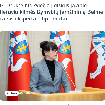
G. Drukteinis kviečia į diskusiją apie
lietuvių kilmės įžymybių įamžinimą: Seime
tarsis ekspertai, diplomatai
Kultūra
2026-06-02