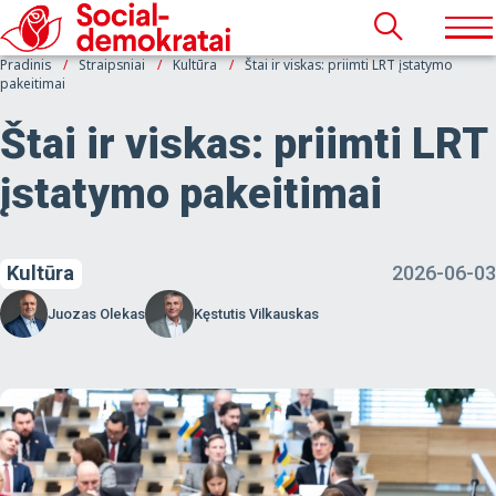
Pradinis
Straipsniai
Kultūra
Štai ir viskas: priimti LRT įstatymo
pakeitimai
Štai ir viskas: priimti LRT
įstatymo pakeitimai
Kultūra
2026-06-03
Juozas Olekas
Kęstutis Vilkauskas