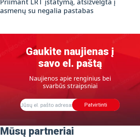
Priimant LRT įstatymą, atsižvelgta į
asmenų su negalia pastabas
Gaukite naujienas į
savo el. paštą
Naujienos apie renginius bei
svarbūs straipsniai
Patvirtinti
Mūsų partneriai