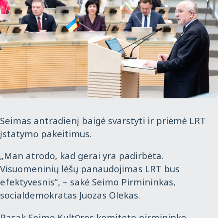
Seimas antradienį baigė svarstyti ir priėmė LRT
įstatymo pakeitimus.
„Man atrodo, kad gerai yra padirbėta.
Visuomeninių lėšų panaudojimas LRT bus
efektyvesnis“, – sakė Seimo Pirmininkas,
socialdemokratas Juozas Olekas.
Pasak Seimo Kultūros komiteto pirmininko