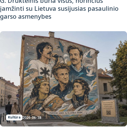
G. Drukteinis buria visus, norinčius
įamžinti su Lietuva susijusias pasaulinio
garso asmenybes
Kultūra
2026-06-18