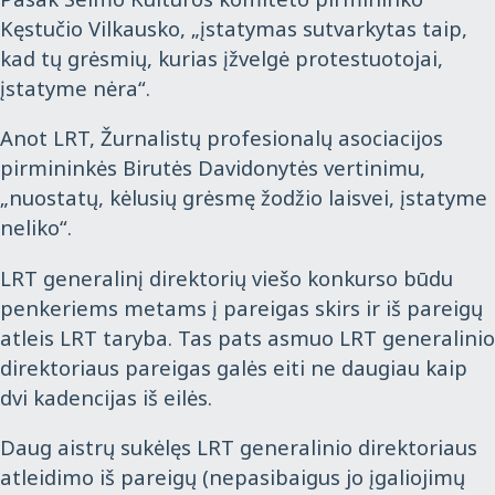
Kęstučio Vilkausko, „įstatymas sutvarkytas taip,
kad tų grėsmių, kurias įžvelgė protestuotojai,
įstatyme nėra“.
Anot LRT, Žurnalistų profesionalų asociacijos
pirmininkės Birutės Davidonytės vertinimu,
„nuostatų, kėlusių grėsmę žodžio laisvei, įstatyme
neliko“.
LRT generalinį direktorių viešo konkurso būdu
penkeriems metams į pareigas skirs ir iš pareigų
atleis LRT taryba. Tas pats asmuo LRT generalinio
direktoriaus pareigas galės eiti ne daugiau kaip
dvi kadencijas iš eilės.
Daug aistrų sukėlęs LRT generalinio direktoriaus
atleidimo iš pareigų (nepasibaigus jo įgaliojimų