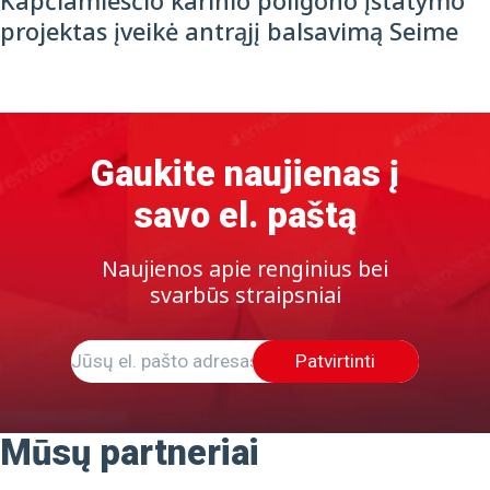
Kapčiamiesčio karinio poligono įstatymo
projektas įveikė antrąjį balsavimą Seime
Gaukite naujienas į
savo el. paštą
Naujienos apie renginius bei
svarbūs straipsniai
Patvirtinti
Mūsų partneriai