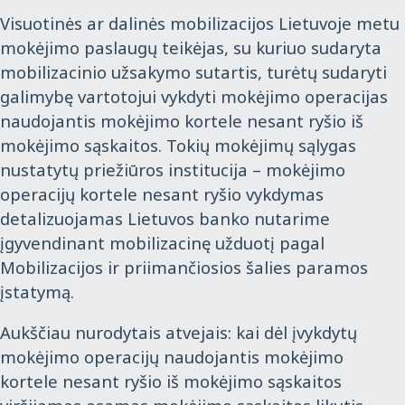
Visuotinės ar dalinės mobilizacijos Lietuvoje metu
mokėjimo paslaugų teikėjas, su kuriuo sudaryta
mobilizacinio užsakymo sutartis, turėtų sudaryti
galimybę vartotojui vykdyti mokėjimo operacijas
naudojantis mokėjimo kortele nesant ryšio iš
mokėjimo sąskaitos. Tokių mokėjimų sąlygas
nustatytų priežiūros institucija – mokėjimo
operacijų kortele nesant ryšio vykdymas
detalizuojamas Lietuvos banko nutarime
įgyvendinant mobilizacinę užduotį pagal
Mobilizacijos ir priimančiosios šalies paramos
įstatymą.
Aukščiau nurodytais atvejais: kai dėl įvykdytų
mokėjimo operacijų naudojantis mokėjimo
kortele nesant ryšio iš mokėjimo sąskaitos