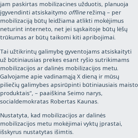
jam paskirtas mobilizacines užduotis, planuoja
įgyvendinti atsiskaitymo
offline
režimą – per
mobilizaciją būtų leidžiama atlikti mokėjimus
neturint interneto, net jei sąskaitoje būtų lėšų
trūkumas ar būtų taikomi kiti apribojimai.
Tai užtikrintų galimybę gyventojams atsiskaityti
už būtiniausias prekes esant ryšio sutrikimams
mobilizacijos ar dalinės mobilizacijos metu.
Galvojame apie vadinamąją X dieną ir mūsų
piliečių galimybes apsirūpinti būtiniausiais maisto
produktais“, – paaiškina Seimo narys,
socialdemokratas Robertas Kaunas.
Nustatyta, kad mobilizacijos ar dalinės
mobilizacijos metu mokėjimai vyktų įprastai,
išskyrus nustatytas išimtis.