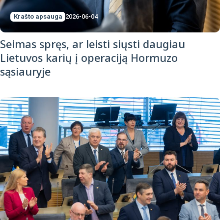
Krašto apsauga
2026-06-04
Seimas spręs, ar leisti siųsti daugiau
Lietuvos karių į operaciją Hormuzo
sąsiauryje