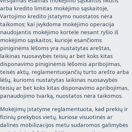
viršijamas esamas mokėjimo sąskaitos likutis
arba kredito limitas mokėjimo sąskaitoje,
Vartojimo kredito įstatymo nuostatos nėra
taikomos; kai įvykdoma mokėjimo operacija
naudojantis mokėjimo kortele nesant ryšio iš
mokėjimo sąskaitos, kurioje esančioms
piniginėms lėšoms yra nustatytas areštas,
laikinas nuosavybės teisių ar bet koks kitas
disponavimo piniginėmis lėšomis apribojimas,
teisės aktų, reglamentuojančių turto arešto arba
lėšų, kurioms nustatytas laikinas nuosavybės
teisių ar bet koks kitas disponavimo apribojimas,
panaudojimo tvarką, nuostatos nėra taikomos.
Mokėjimų įstatyme reglamentuota, kad prekių ir
fizinių prekybos vietų, kuriose visuotinės ar
dalinės mobilizacijos metu sudaromos galimybės