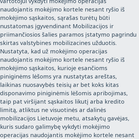
vartotojui vykdyti mokėjimo operacijas
naudojantis mokėjimo kortele nesant ryšio iš
mokėjimo sąskaitos, sąrašas turėtų būti
nustatomas įgyvendinant Mobilizacijos ir
priimančiosios šalies paramos įstatymo pagrindu
skirtas valstybines mobilizacines užduotis.
Nustatyta, kad už mokėjimo operacijas
naudojantis mokėjimo kortele nesant ryšio iš
mokėjimo sąskaitos, kurioje esančioms
piniginėms lėšoms yra nustatytas areštas,
laikinas nuosavybės teisių ar bet koks kitas
disponavimo piniginėmis lėšomis apribojimas,
taip pat viršijant sąskaitos likutį arba kredito
limitą, atliktus ne visuotinės ar dalinės
mobilizacijos Lietuvoje metu, atsakytų gavėjas,
kuris sudaro galimybę vykdyti mokėjimo
operacijas naudojantis mokėjimo kortele nesant