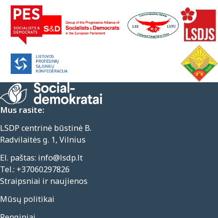
Mus rasite:
LSDP centrinė būstinė B.
Radvilaitės g. 1, Vilnius
El. paštas:
info@lsdp.lt
Tel.:
+37060297826
Straipsniai ir naujienos
Mūsų politikai
Renginiai