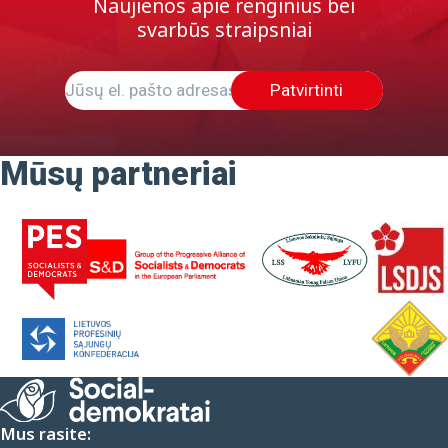
Naujienos apie renginius bei
svarbūs straipsniai
Patvirtinti
Mūsų partneriai
Mus rasite: