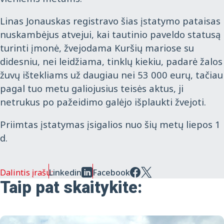
Linas Jonauskas registravo šias įstatymo pataisas
nuskambėjus atvejui, kai tautinio paveldo statusą
turinti įmonė, žvejodama Kuršių mariose su
didesniu, nei leidžiama, tinklų kiekiu, padarė žalos
žuvų ištekliams už daugiau nei 53 000 eurų, tačiau
pagal tuo metu galiojusius teisės aktus, ji
netrukus po pažeidimo galėjo išplaukti žvejoti.
Priimtas įstatymas įsigalios nuo šių metų liepos 1
d.
Dalintis įrašu:
Linkedin
Facebook
Taip pat skaitykite: