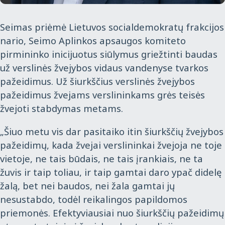
Seimas priėmė Lietuvos socialdemokratų frakcijos
nario, Seimo Aplinkos apsaugos komiteto
pirmininko inicijuotus siūlymus griežtinti baudas
už verslinės žvejybos vidaus vandenyse tvarkos
pažeidimus. Už šiurkščius verslinės žvejybos
pažeidimus žvejams verslininkams grės teisės
žvejoti stabdymas metams.
„Šiuo metu vis dar pasitaiko itin šiurkščių žvejybos
pažeidimų, kada žvejai verslininkai žvejoja ne toje
vietoje, ne tais būdais, ne tais įrankiais, ne ta
žuvis ir taip toliau, ir taip gamtai daro ypač didelę
žalą, bet nei baudos, nei žala gamtai jų
nesustabdo, todėl reikalingos papildomos
priemonės. Efektyviausiai nuo šiurkščių pažeidimų