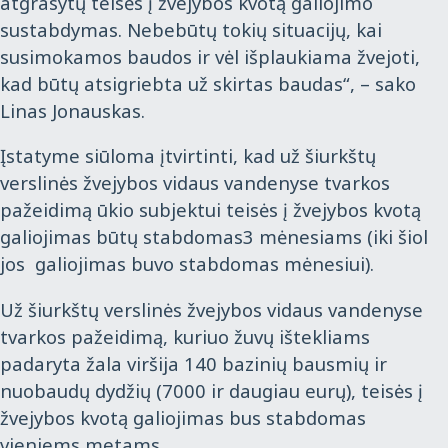
atgrasytų teisės į žvejybos kvotą galiojimo
sustabdymas. Nebebūtų tokių situacijų, kai
susimokamos baudos ir vėl išplaukiama žvejoti,
kad būtų atsigriebta už skirtas baudas“, – sako
Linas Jonauskas.
Įstatyme siūloma įtvirtinti, kad už šiurkštų
verslinės žvejybos vidaus vandenyse tvarkos
pažeidimą ūkio subjektui teisės į žvejybos kvotą
galiojimas būtų stabdomas3 mėnesiams (iki šiol
jos galiojimas buvo stabdomas mėnesiui).
Už šiurkštų verslinės žvejybos vidaus vandenyse
tvarkos pažeidimą, kuriuo žuvų ištekliams
padaryta žala viršija 140 bazinių bausmių ir
nuobaudų dydžių (7000 ir daugiau eurų), teisės į
žvejybos kvotą galiojimas bus stabdomas
vieniems metams.