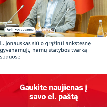
Aplinkos apsauga
2026-05-19
L. Jonauskas siūlo grąžinti ankstesnę
gyvenamųjų namų statybos tvarką
soduose
Gaukite naujienas į
savo el. paštą